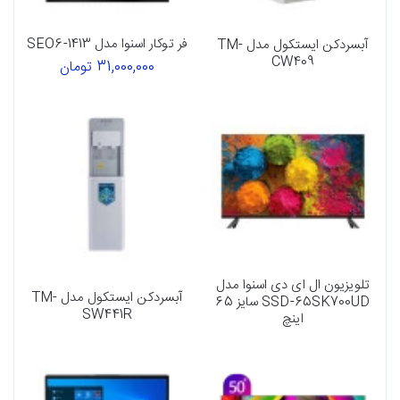
فر توکار اسنوا مدل SEO6-1413
آبسردکن ایستکول مدل TM-
CW409
31,000,000 تومان
تلویزیون ال ای دی اسنوا مدل
آبسردکن ایستکول مدل TM-
SSD-65SK700UD سایز 65
SW441R
اینچ