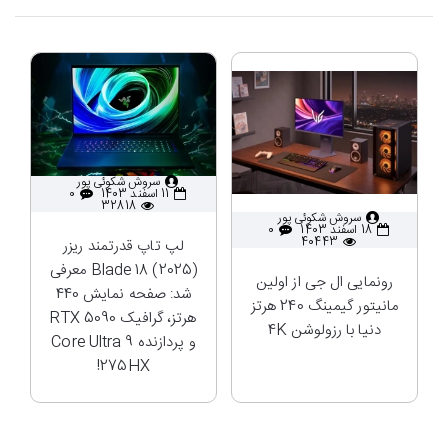
سروش شکوئی پور
11 اسفند 1403
0
32818
سروش شکوئی پور
18 اسفند 1403
0
40443
لپ تاپ قدرتمند ریزر
Blade 18 (2025) معرفی
رونمایی ال جی از اولین
شد: صفحه نمایش 440
مانیتور گیمینگ 240 هرتز
هرتز، گرافیک RTX 5090
دنیا با رزولوشن 4K
و پردازنده Core Ultra 9
275HX!