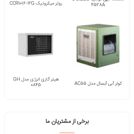
روتر میکروتیک CCR1016-12G
4528A
هیتر گازی انرژی مدل GH
کولر آبی آبسال مدل AC55
0845
برخی از مشتریان ما