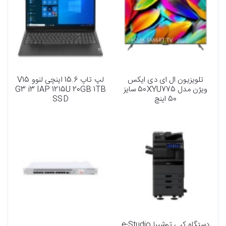
تلویزیون ال ای دی ایکس
لپ تاپ 15.6 اینچی لنوو V15
ویژن مدل 50XYU775 سایز
G3 i3 IAP 1215U 20GB 1TB
50 اینچ
SSD
دستگاه کپی توشیبا e-Studio