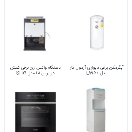
آبگرمکن برقی دیواری آزمون کار
دستگاه واکس زن برقی کفش
مدل EW50
دو برس آنا مدل SH21