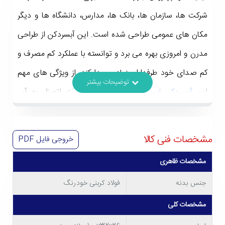
شرکت ها، سازمان ها، بانک ها، مدارس، دانشگاه ها و دیگر
مکان های عمومی طراحی شده است. این آبسردکن از طراحی
مدرن و امروزی بهره می برد و توانسته با عملکرد کم مصرف و
کم صدای خود طرفداران زیادی پیدا کند. از ویژگی های مهم
این
آبسردکن ایستکول
می توان به قابلیت اتصال به آب
شهری و تهیۀ آب گرم اشاره کرد. برای آشنایی بیشتر با
مشخصات مهم
آبسردکن/ گرم کن ایستکول مدل TM-
مشخصات فنی کالا
خروجی فایل
PDF
SW441R
تا انتهای این مطلب با ما همراه باشید.
مشخصات ظاهری
جنس بدنه
فولاد کربنی خودرنگ
مشخصات کلی