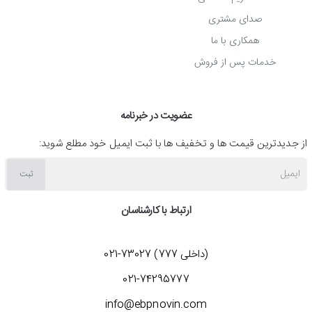
صدای مشتری
همکاری با ما
خدمات پس از فروش
عضویت در خبرنامه
از جدیدترین قیمت ها و تخفیف ها با ثبت ایمیل خود مطلع شوید:
خرید آبسردکن ایستکول مدل TM-SW441R
ایمیل
ثبت
با
خرید آبسردکن ایستکول مدل TM-SW441R
می توانید از
آب خنک و گوارا بهره مند شوید و روزهای گرم تابستان را با
ارتباط با کارشناسان
آسایش کامل سپری کنید! همچنین این دستگاه از قابلیت
(داخلی 777) 73027-021
ارائۀ آب گرم برای تهیه چای و قهوه نیز برخوردار است و
021-74295777
کاربردهای متعددی برای شما خواهد داشت. از ویژگی های
info@ebpnovin.com
مهم این محصول می توان به موارد زیر اشاره کرد: