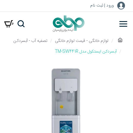
ورود | ثبت نام
h
لوازم خانگی - قیمت لوازم خانگی
تصفیه آب - آبسردکن
o
آبسردکن ایستکول مدل TM-SW441R
m
e