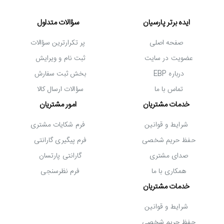
ایمنی بالای این دستگاه برای استفاده در انواع محیط های
ایده برتر پارسیان
سؤالات متداول
خانگی، اداری و عمومی را تضمین می کند. در پایان باید به
صفحه اصلی
پر تکرارترین سؤالات
این نکته هم اشاره کنیم که این آبسردکن از
برند ایستکول
عضویت در سایت
ثبت نام و ویرایش
فاقد فیلتر تصفیه آب و جالیوانی است؛ اما امکان نصب
درباره EBP
بخش ثبت سفارش
تماس با ما
سؤالات ارسال کالا
جالیوانی به صورت آهنربایی به بدنۀ آن وجود دارد. برای این
خدمات مشتریان
امور مشتریان
منظور جا لیوانی باید به صورت مجزا تهیه شود.
شرایط و قوانین
فرم شکایات مشتری
حفظ حریم شخصی
فرم پیگیری گارانتی
صدای مشتری
گارانتی پارتسان
همکاری با ما
فرم نظرسنجی
خدمات مشتریان
شرایط و قوانین
حفظ حریم شخصی