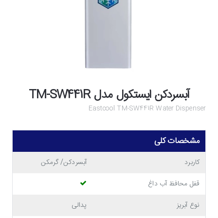
آبسردکن ایستکول مدل TM-SW441R
Eastcool TM-SW441R Water Dispenser
مشخصات کلی
کاربرد
آبسردکن/ گرمکن
قفل محافظ آب داغ
نوع آبریز
پدالی