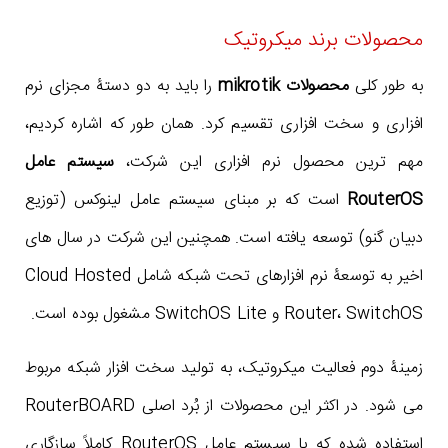
محصولات برند میکروتیک
به طور کلی
محصولات mikrotik
را باید به دو دستۀ مجزای نرم
افزاری و سخت افزاری تقسیم کرد. همان طور که اشاره کردیم،
مهم ترین محصول نرم افزاری این شرکت،
سیستم عامل
RouterOS
است که بر مبنای سیستم عامل لینوکس (توزیع
دبیان گنو) توسعه یافته است. همچنین این شرکت در سال های
اخیر به توسعۀ نرم افزارهای تحت شبکه شامل Cloud Hosted
Router، SwitchOS و SwitchOS Lite مشغول بوده است.
زمینۀ دوم فعالیت میکروتیک، به تولید سخت افزار شبکه مربوط
می شود. در اکثر این محصولات از بُرد اصلی RouterBOARD
استفاده شده که با سیستم عامل RouterOS کاملاً سازگاری