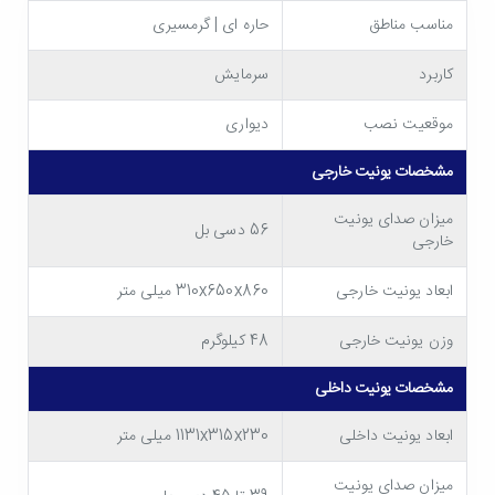
معرفی و بررسی آنها پرداخته ایم. پس با ما همراه باشید.
مناسب مناطق
حاره ای | گرمسیری
کاربرد
سرمایش
موقعیت نصب
دیواری
مشخصات یونیت خارجی
میزان صدای یونیت
56 دسی بل
خارجی
ابعاد یونیت خارجی
310x650x860 میلی متر
مشخصات کولر گازی تروپیکال 24000 جی پلاس
وزن یونیت خارجی
48 کیلوگرم
مدل GAC-HF24TQ3C
مشخصات یونیت داخلی
ظرفیت سرمایش عالی، مناسب مناطق گرمسیری
ابعاد یونیت داخلی
1131x315x230 میلی متر
کولر گازی Gplus GAC-HF24TQ3C
در دسته کولرهای
میزان صدای یونیت