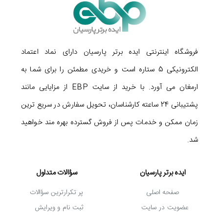
ایزوله و کاملاً تمیز را برای شما به ارمغان می آورد. تایمر،
قابلیت شروع خودکار (Auto Start)، قابلیت کارکرد هوشمند
Smart Running، پرتاب باد مناسب، فیلتر هوای چند لایه،
فروشگاه اینترنتی ایده برتر پارسیان دارای نماد اعتماد
نمایشگر LED و حالت سرمایش سریع (حالت برق آسا) از
الکترونیکی 5 ستاره است و خریدی مطمئن را برای شما به
دیگر امکانات
اسپلیت 24000 جی پلاس GAC-HF24TQ3C
ارمغان می آورد. با خرید از سایت EBP از مزایایی مانند
به شمار می آیند. در مجموع این کولر گازی تمام امکانات
پشتیبانی 24 ساعته کارشناسان، تحویل سفارش در سریع ترین
مدل های استاندارد را به طور یکجا در اختیار شما قرار می
زمان ممکن و خدمات پس از فروش گسترده بهره مند خواهید
دهد و تا چندین سال نیاز شما به خرید کولر گازی برای
شد.
سرمایش محیط را از بین می برد.
ایده برتر پارسیان
سؤالات متداول
صفحه اصلی
پر تکرارترین سؤالات
عضویت در سایت
ثبت نام و ویرایش