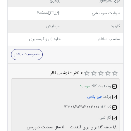
نوع کمپرسور
روتاری
ظرفیت سرمایشی
20500BTU/h
کاربرد
سرمایش
مناسب مناطق
حاره ای و گرمسیری
خصوصیات بیشتر
0 نظر
-
نوشتن نظر
وضعیت کالا:
موجود
برند:
جی پلاس
کد کالا:
7130820302003001
گارانتی:
18 ماهه گلدیران برای قطعات + 5 سال ضمانت کمپرسور