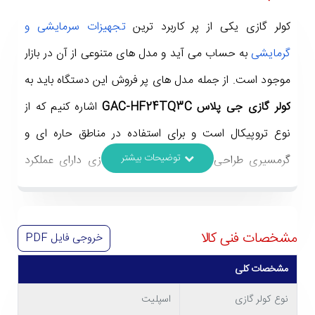
کولر گازی یکی از پر کاربرد ترین
تجهیزات سرمایشی و
گرمایشی
به حساب می آید و مدل های متنوعی از آن در بازار
موجود است. از جمله مدل های پر فروش این دستگاه باید به
کولر گازی جی پلاس GAC-HF24TQ3C
اشاره کنیم که از
نوع تروپیکال است و برای استفاده در مناطق حاره ای و
گرمسیری طراحی شده است. این کولر گازی دارای عملکرد
سرمایش است و فقط در فصل های گرم می توان از آن
استفاده کرد. قابلیت های متعدد مانند تنظیم رطوبت و حالت
مشخصات فنی کالا
خروجی فایل
PDF
خواب، کیفیت ساخت عالی و ظرفیت سرمایشی ایده آل تنها
بخشی از مزیت های
خرید کولر گازی جی پلاس GAC-
مشخصات کلی
HF24TQ3C
را تشکیل می دهند که در ادامه بیشتر به
نوع کولر گازی
اسپلیت