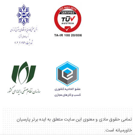
تکنولوژی ضد کپک
امکان تنظیم رطوبت محیط
امکان کارکرد در ولتاژ پایین
قدرت پرتاب باد ایده آل
شما می توانید برای اطلاع از
قیمت کولر گازی 24000 جی
پلاس GAC-HF24TQ3C
و خرید آن از امکانات سایت ایده
برتر پارسیان با نماد اعتماد الکترونیکی 5 ستاره استفاده کنید.
با خرید این کالا از سایت ما از امکاناتی مانند تضمین اصالت
کالا، ارسال رایگان (مخصوص تهران)، تخفیف برای خرید
بعدی و پشتیبانی 24 ساعته کارشناسان بهره مند خواهید
تمامی حقوق مادی و معنوی این سایت متعلق به ایده برتر پارسیان
شد. در صورت نیاز به راهنمایی بیشتر می توانید با شماره
خاورمیانه است.