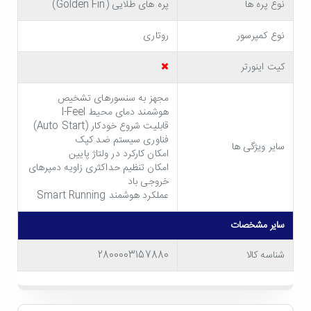
خروجی باد
کولر گازی 24000 تروپیکال جی پلاس مدل
نوع پره ها
پره های طلایی (Golden Fin)
GAC-HF24TQ3C
را به طور حداکثری تنظیم کنید تا هوای
نوع کمپرسور
روتاری
خنک در محدوده وسیع تری در دسترس قرار گیرد.
کیت اینورتر
مجهز به سنسورهای تشخیص
هوشمند دمای محیط I-Feel
قابلیت شروع خودکار (Auto Start)
فناوری سیستم ضد کپک
سایر ویژگی ها
امکان کارکرد در ولتاژ پایین
امکان تنظیم حداکثری زاویه دمپرهای
خروجی باد
عملکرد هوشمند Smart Running
سایر مشخصات
شناسه کالا
2800003157880
نصب و راه اندازی آسان
نصب کولر گازی جی پلاس
مدل GAC-HF24TQ3C کار