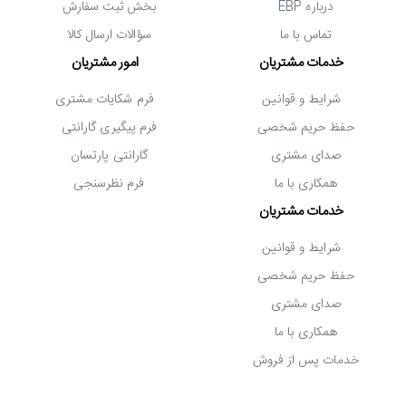
درباره EBP
بخش ثبت سفارش
تماس با ما
سؤالات ارسال کالا
خدمات مشتریان
امور مشتریان
شرایط و قوانین
فرم شکایات مشتری
حفظ حریم شخصی
فرم پیگیری گارانتی
خرید کولر گازی 24000 جی پلاس مدل GAC-
صدای مشتری
گارانتی پارتسان
HF24TQ3C
همکاری با ما
فرم نظرسنجی
در مجموع می توان
کولر گازی 24000 جی پلاس سرد
خدمات مشتریان
تروپیکال GAC-HF24TQ3C
را برای سرمایش محیط های
شرایط و قوانین
حفظ حریم شخصی
خانگی، اداری و تجاری (با متراژ متوسط) یکی از ایده آل
صدای مشتری
ترین گزینه های موجود در بازار دانست. این کولر گازی دارای
همکاری با ما
عملکرد فقط سرمایش است و در مناطق حاره ای و گرمسیری
خدمات پس از فروش
کارایی دارد. مشخصات مهم این دستگاه را می توان در موارد