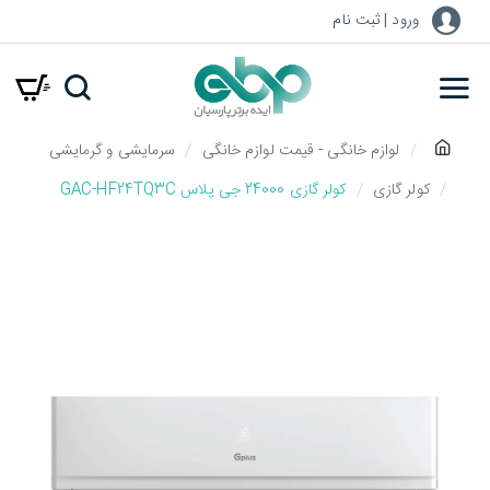
ورود | ثبت نام
h
لوازم خانگی - قیمت لوازم خانگی
سرمایشی و گرمایشی
o
کولر گازی
کولر گازی 24000 جی پلاس GAC-HF24TQ3C
m
e