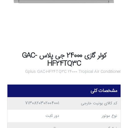
کولر گازی 24000 جی پلاس GAC-
HF24TQ3C
Gplus GAC-HF24TQ3C 24000 Tropical Air Conditioner
مشخصات کلی
کد کالای یونیت خارجی
7130820302004001
نوع موتور
دور ثابت