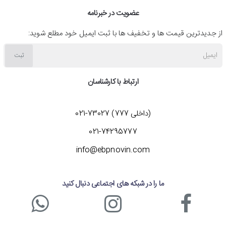
زیر خلاصه کرد:
عضویت در خبرنامه
ظرفیت سرمایش 20500BTU/h
از جدیدترین قیمت ها و تخفیف ها با ثبت ایمیل خود مطلع شوید:
مجهز به کمپرسور روتاری T3
ایمیل
ثبت
گاز مبرد R410a و سازگار با محیط زیست
ارتباط با کارشناسان
فیلتر هوای قدرتمند چند لایه
دوام و طول عمر عالی با بهره بردن از پره های طلایی
(داخلی 777) 73027-021
کارکرد در دمای 16 تا 54 درجه سانتی گراد
021-74295777
نصب و راه اندازی آسان
info@ebpnovin.com
صفحه نمایشگر LED
دارای قابلیت Sleep Mode
ما را در شبکه های اجتماعی دنبال کنید
سنسورهای هوشمند تشخیص دمای محیط I-Feel
قابلیت شروع خودکار (Auto Start)