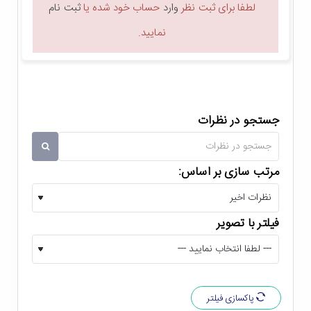
لطفا برای ثبت نظر
وارد
حساب خود شده یا
ثبت نام
خاکستری پشتیبانی می کند و از قابلیت OCR نیز بهره می
نمایید.
برد. لازم به ذکر است که شما می توانید رزولوشن اسکن این
دستگاه را متناسب با نیاز خود بر روی یکی از مقادیر 100, 150,
200, 300, 400, 600dpi قرار دهید. حداکثر سرعت اسکن
جستجو در نظرات
دستگاه کپی 4528A توشیبا
برابر با 120 برگ در دقیقه در
حالت یک رو و 240 برگ در دقیقه در حالت دو رو است.
مرتب سازی بر اساس:
فیلتر با تصویر
پاکسازی فیلتر