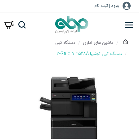
ورود | ثبت نام
h
ماشین های اداری
دستگاه کپی
o
دستگاه کپی توشیبا e-Studio 4528A
m
e