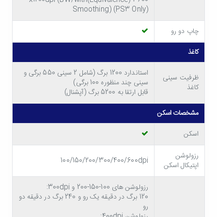
نمایش می توانید تنظیمات دلخواهتان را به سادگی بر روی
Smoothing) (PS3 Only)
دستگاه اعمال کنید و به بخش های مختلف آن به سرعت
چاپ دو رو
دسترسی پیدا نمایید.
کاغذ
استاندارد 1200 برگ (شامل 2 سینی 550 برگی و
ظرفیت سینی
سینی چند منظوره 100 برگی)
کاغذ
قابل ارتقا به 5200 برگ (آپشنال)
مشخصات اسکن
اسکن
رزولوشن
100/150/200/300/400/600dpi
اپتیکال اسکن
رزولوشن های 100-150-200 و 300dpi:
120 برگ در دقیقه یک رو و 240 برگ در دقیقه دو
رو
رزولوشن 400dpi: