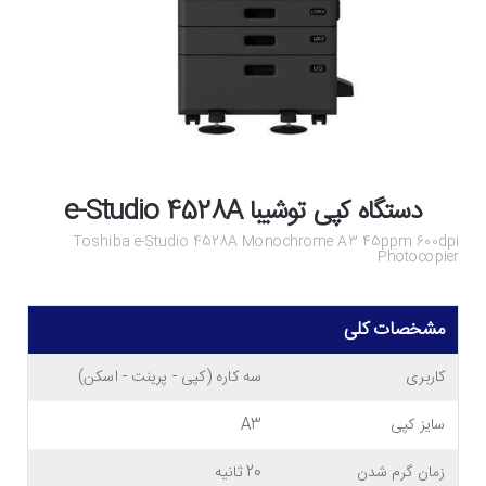
دستگاه کپی توشیبا e-Studio 4528A
Toshiba e-Studio 4528A Monochrome A3 45ppm 600dpi
Photocopier
مشخصات کلی
کاربری
سه کاره (کپی - پرینت - اسکن)
سایز کپی
A3
زمان گرم شدن
20 ثانیه