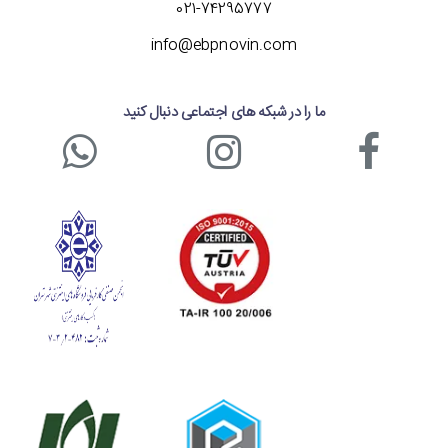
رزولوشن 600x600dpi
021-74295777
دارای صفحه نمایش رنگی لمسی با سایز 10.1 اینچ
info@ebpnovin.com
زمان گرم شدن کمتر از 20 ثانیه
ما را در شبکه های اجتماعی دنبال کنید
سرعت کپی 45 برگ در دقیقه
ظرفیت کاغذ 1200 برگ در حالت استاندارد
توانایی انجام حداکثر 150.000 کپی در ماه
مجهز به پرینتر سیاه و سفید با قابلیت اتصال به شبکه
دارای اسکنر رنگی با رزولوشن 600dpi و امکان اسکن
دو رو
طراحی ظاهری مدرن و امروزی
قیمت مناسب و به صرفه
شما می توانید برای اطلاع از
قیمت دستگاه کپی توشیبا e-