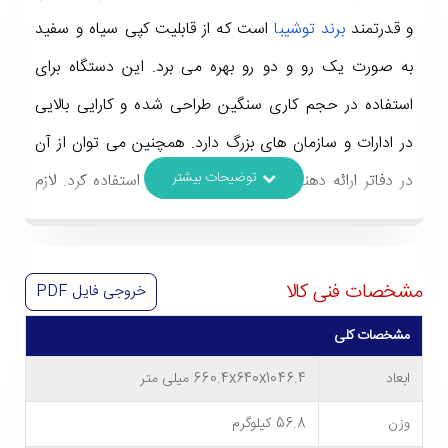
و قدرتمند
برند توشیبا
است که از قابلیت کپی سیاه و سفید
به صورت یک رو و دو رو بهره می برد. این دستگاه برای
استفاده در حجم کاری سنگین طراحی شده و کارایی بالایی
در ادارات و سازمان های بزرگ دارد. همچنین می توان از آن
در دفاتر ارائه دهنده خدمات چاپ و تکثیر استفاده کرد. لازم
به ذکر است که
دستگاه کپی توشیبا 4528A
یک دستگاه سه
کاره است و علاوه بر کپی، از قابلیت های پرینت و اسکن نیز
مشخصات فنی کالا
خروجی فایل
PDF
بهره می برد. به این ترتیب خرید این دستگاه باعث صرفه
جویی در فضای اتاق و هزینه های شما می شود. چنانچه
مشخصات کلی
قصد
خرید دستگاه کپی توشیبا e-Studio 4528A
را دارید،
ابعاد
660.4x640x1046.4 میلی متر
در ادامه می توانید با مشخصات آن بیشتر آشنا شوید؛ با ما
وزن
56.8 کیلوگرم
همراه باشید.