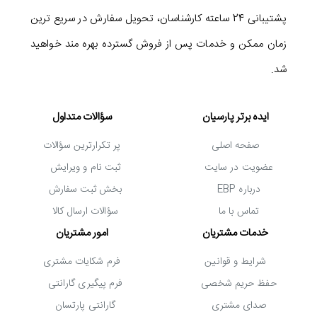
الکترونیکی 5 ستاره است و خریدی مطمئن را برای شما به
ارمغان می آورد. با خرید از سایت EBP از مزایایی مانند
پشتیبانی 24 ساعته کارشناسان، تحویل سفارش در سریع ترین
زمان ممکن و خدمات پس از فروش گسترده بهره مند خواهید
شد.
ایده برتر پارسیان
سؤالات متداول
صفحه اصلی
پر تکرارترین سؤالات
عضویت در سایت
ثبت نام و ویرایش
درباره EBP
بخش ثبت سفارش
تماس با ما
سؤالات ارسال کالا
خدمات مشتریان
امور مشتریان
شرایط و قوانین
فرم شکایات مشتری