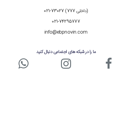
ارتباط با کارشناسان
(داخلی 777) 73027-021
021-74295777
info@ebpnovin.com
ما را در شبکه های اجتماعی دنبال کنید