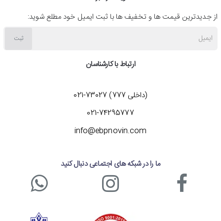
از جدیدترین قیمت ها و تخفیف ها با ثبت ایمیل خود مطلع شوید:
ایمیل
ثبت
ارتباط با کارشناسان
(داخلی 777) 73027-021
021-74295777
info@ebpnovin.com
ما را در شبکه های اجتماعی دنبال کنید