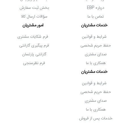
شود و هم نصب دستگاه را آسان تر می کند!
درباره EBP
بخش ثبت سفارش
از دیگر امکانات و ویژگی های ویدیو پروژکتور لیزری Panasonic PT-
تماس با ما
سؤالات ارسال کالا
خدمات مشتریان
امور مشتریان
MZ780 می توان به صدای کم، سازگاری با اپلیکیشن Smart
Projector Control (نسخه های اندروید و iOS) و مصرف برق
شرایط و قوانین
فرم شکایات مشتری
حفظ حریم شخصی
فرم پیگیری گارانتی
بهینه اشاره کرد.
صدای مشتری
گارانتی پارتسان
همکاری با ما
فرم نظرسنجی
خدمات مشتریان
شرایط و قوانین
حفظ حریم شخصی
صدای مشتری
همکاری با ما
خدمات پس از فروش