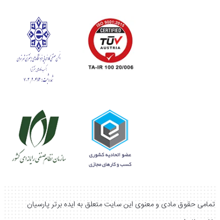
که طول عمر آن در حالت اکو به 24000 ساعت می رسد. به این ترتیب
تا مدت زمانی طولانی نگران هزینه های جانبی و اضافی برای تعویض
آن نخواهید بود! انعطاف بالا در نصب یکی دیگر از ویژگی های کلیدی
ویدئو پروژکتور لیزری پاناسونیک PT-MZ780 است! این مدل توانایی
نمایش در سایز 40 تا 400 اینچ را روی
پرده پروژکتور
دارد و از ویژگی
هایی مانند زوم و فوکوس برقی، لنز شیفت و تصحیح زاویه ذوزنقه ای
بهره می برد. به این ترتیب به شکلی سریع و راحت می توانید آن را
در محل دلخواهتان نصب کنید. همچنین ویدئو پروژکتور خانگی ارزان
پاناسونیک به سه پورت HDMI، ورودی و خروجی VGA و دو پورت
RJ-45 برای شبکه و دیجیتال لینک مجهز است و از اتصال به انواع
دستگاه ها پشتیبانی می کند.
تمامی حقوق مادی و معنوی این سایت متعلق به ایده برتر پارسیان
برای دریافت قیمت ویدئو پروژکتور Panasonic PT-MZ780 و خرید