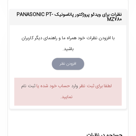
نظرات برای ویدئو پروژکتور پاناسونیک PANASONIC PT-
MZ780
با افزودن نظرات خود همراه ما و راهنمای دیگر کاربران
باشید.
مشخصات ویدئو پروژکتور پاناسونیک PT-
MZ780
افزودن نظر
انعطاف بالا در هنگام نصب
لطفا برای ثبت نظر
وارد
حساب خود شده یا
ثبت نام
ویدئو پروژکتور پاناسونیک PT-MZ780 توانایی نمایش تصاویر در
نمایید.
سایز 40 تا 400 اینچ را
دارد و می توان آن را در فاصله 1.36 تا 23.97
متری نسبت به پرده پروژکتور نصب کرد. از این جهت می توان گفت
که این مدل هم در اتاق های کوچک و هم در سالن های بزرگ با
جستجو در نظرات
فاصله مناسب نسبت به پرده نمایش پروژکتور کارایی دارد، هر چند