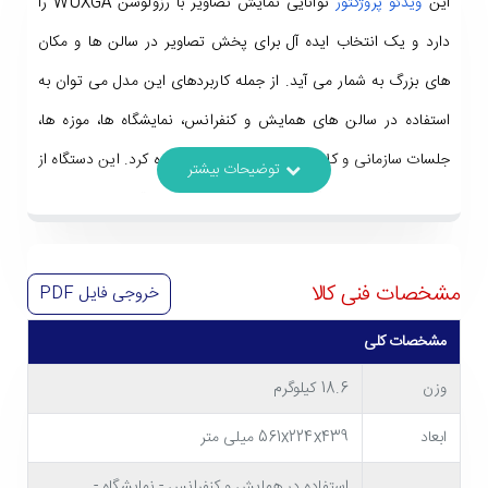
این
ویدئو پروژکتور
توانایی نمایش تصاویر با رزولوشن WUXGA را
دارد و یک انتخاب ایده آل برای پخش تصاویر در سالن ها و مکان
های بزرگ به شمار می آید. از جمله کاربردهای این مدل می توان به
استفاده در سالن های همایش و کنفرانس، نمایشگاه ها، موزه ها،
جلسات سازمانی و کلاس های آموزشی بزرگ اشاره کرد. این دستگاه از
انعطاف بالایی در هنگام نصب برخوردار است و قابلیت نمایش در
سایز 40 تا 400 اینچ را دارد. کنتراست عالی، پورت های ورودی و
خروجی متعدد و مجهز بودن به منبع پخش لیزری با طول عمر بالا از
مشخصات فنی کالا
خروجی فایل
PDF
دیگر مشخصات کلیدی ویدیو پروژکتور پاناسونیک PT-MZ780
مشخصات کلی
هستند که در ادامه بیشتر به بررسی آنها می پردازیم.
وزن
18.6 کیلوگرم
ابعاد
561x224x439 میلی متر
استفاده در همایش و کنفرانس - نمایشگاه -