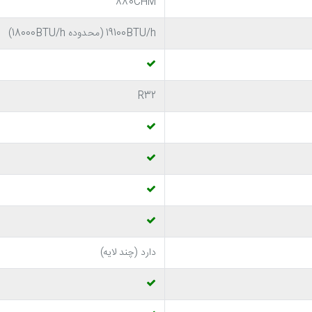
880CHM
19100BTU/h (محدوده 18000BTU/h)
R32
دارد (چند لایه)
 کاربردی را یکجا در اختیار شما قرار می دهد! به عنوان مثال این کولر 