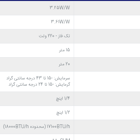
3.25W/W
مجهز بودن به کیت اینورتر است. این کیت باعث می ش
3.61W/W
ه دور موتور این کولر گازی پس از رسیدن دمای محیط به حد مطلوب به
تک فاز - 220 ولت
 مطلوب بازگردد. این ویژگی علاوه بر افزایش طول عمر موتور کولر، بر رو
15 متر
20 متر
یا محل کارتان را تنظیم کنید؟!
کولر گازی اینورتر جی پلاس مدل GAC-HV18CB1
سرمایش: -15 تا 43 درجه سانتی گراد
ای اسمارت به حساب می آید.
گرمایش: -15 تا 24 درجه سانتی گراد
1/4 اینچ
1/2 اینچ
17100BTU/h (محدوده 18000BTU/h)