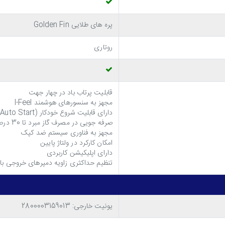
یا گرم را به طور یکنواخت در محیط توزیع می کند. هم
پره های طلایی Golden Fin
روتاری
قابلیت پرتاب باد در چهار جهت
GA
مجهز به سنسورهای هوشمند I-Feel
دارای قابلیت شروع خودکار (Auto Start)
ملاً مقاوم هستند. همچنین در این کولر از موتور قوی و کمپرسور روتار
صرفه جویی در مصرف گاز مبرد تا 30 درصد
مجهز به فناوری سیستم ضد کپک
امکان کارکرد در ولتاژ پایین
دارای اپلیکیشن کاربردی
تنظیم حداکثری زاویه دمپرهای خروجی با
یونیت خارجی: 2800003159013