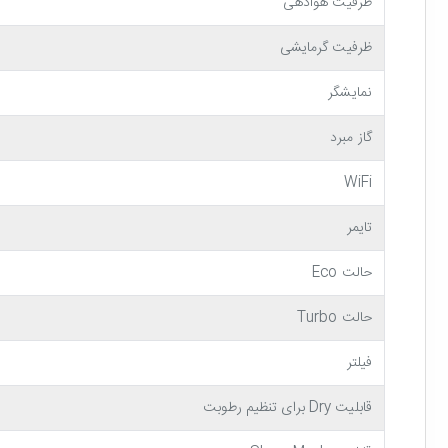
ظرفیت هوادهی
ظرفیت گرمایشی
نمایشگر
گاز مبرد
WiFi
تایمر
حالت Eco
حالت Turbo
فیلتر
مجموعه ای کامل از امکانات کاربردی
قابلیت Dry برای تنظیم رطوبت
اسپلیت جی پلاس مدل GAC-HV18CB1
مجموعه ای از امکانات