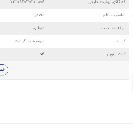
کد کالای یونیت خارجی
7130820302019001
مناسب مناطق
معتدل
موقعیت نصب
دیواری
کاربرد
سرمایش و گرمایش
کیت اینورتر
خصو