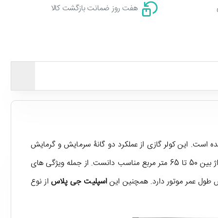
هفت روز ضمانت بازگشت کالا
 است. این کولر گازی از عملکرد دو گانۀ سرمایش و گرمایش
برخوردار است و از ظرفیت 18000BTU/h بهره می برد. به صورت تخمینی می توان این کولر گازی را برای استفاده در محیط هایی با متراژ بین 50 تا 65 متر مربع مناسب دانست. از جمله ویژگی های
ش طول عمر موتور دارد. همچنین این
اسپلیت جی پلاس
از نوع