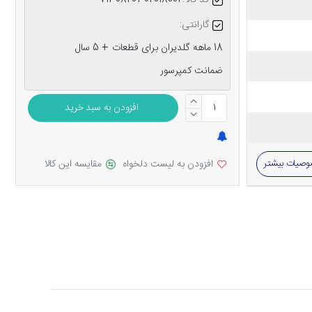
کد کالا:
7130820302018001
گارانتی:
18 ماهه گلدیران برای قطعات + 5 سال
ضمانت کمپرسور
افزودن به سبد خرید
صیات بیشتر
افزودن به لیست دلخواه
مقایسه این کالا