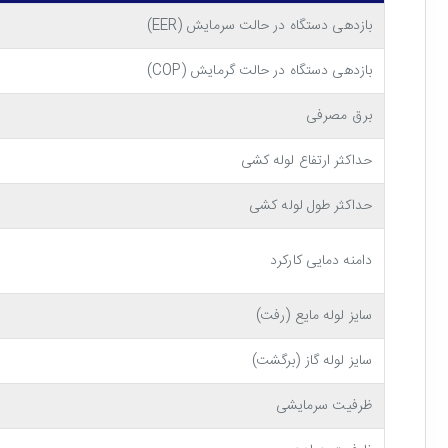
مجهز به کیت اینورتر
بازدهی دستگاه در حالت سرمایش (EER)
یکی از مهم ترین مزیت های
خرید کولر گازی 18000 جی پلاس GAC-HV18CB1
بازدهی دستگاه در حالت گرمایش (COP)
ترتیب طول عمر آن افزایش یابد. به طور دقیق تر باید گفت ک
برق مصرفی
دمای محیط، مجدداً دور موتور کولر افزایش یافته تا دما به حد
حداکثر ارتفاع لوله کشی
دارای عملکرد هوشمند
حداکثر طول لوله کشی
دوست دارید با یک اپلیکیشن بر روی موبایلتان کولر گازی خانه 
دامنه دمایی کارکرد
دیواری جی پلاس به وای فای داخلی مجهز است و جزء مدل ه
سایز لوله مایع (رفت)
سایز لوله گاز (برگشت)
ظرفیت سرمایشی