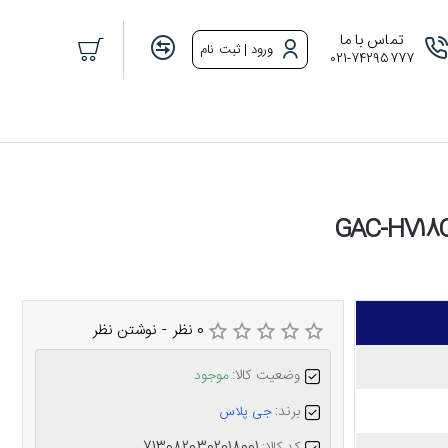
تماس با ما
ورود | ثبت نام
021-74295777
0 نظر
-
نوشتن نظر
وضعیت کالا:
موجود
برند:
جی پلاس