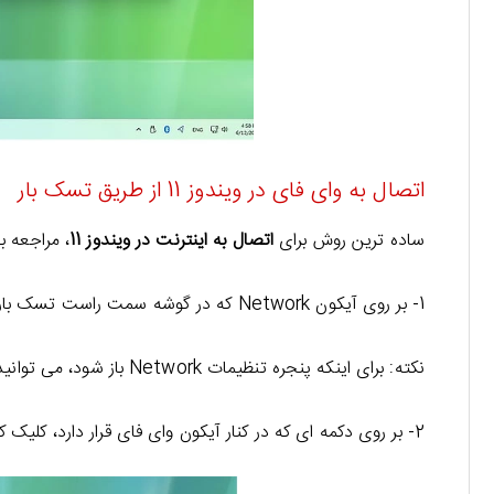
اتصال به وای فای در ویندوز 11 از طریق تسک بار
ساده ترین روش برای
اتصال به اینترنت در ویندوز 11
، مراجعه 
1- بر روی آیکون Network که در گوشه سمت راست تسک بار قرار دارد (کنار ساعت) کلیک کنید.
نکته: برای اینکه پنجره تنظیمات Network باز شود، می توانید کلیدهای Windows key + A را به صورت همزمان نگه دارید.
2- بر روی دکمه ای که در کنار آیکون وای فای قرار دارد، کلیک کنید.