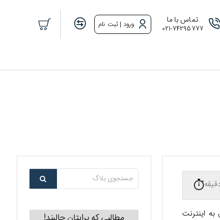
تماس با ما
ورود | ثبت نام
021-74295777
به اینترنت
مطالبی که برایتان جالبند!