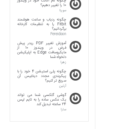
چگونه نام اکانت خود در ویندوز
10 را تغییر دهیم؟
سورنا
چگونه ردیاب و ساعت هوشمند
Fitbit را به تنظیمات کارخانه
برگردانیم؟
Fereidoon
آموزش تغییر PDF ریدر پیش
فرض در ویندوز 10 از
مایکروسافت Edge به اپلیکیشن
دلخواه شما
زهرا
چگونه پلی استیشن 4 خود را با
پیکربندی مجدد دیتابیس آن
سریع تر کنیم؟
آرتین
گوشی گلکسی شما می تواند
یک عکس ساده را به تایم لپس
24 ساعته تبدیل کند
سارا