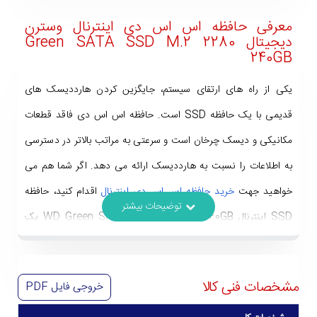
معرفی حافظه اس اس دی اینترنال وسترن
دیجیتال Green SATA SSD M.2 2280
240GB
یکی از راه های ارتقای سیستم، جایگزین کردن هارددیسک های
قدیمی با یک حافظه SSD است. حافظه اس اس دی فاقد قطعات
مکانیکی و دیسک چرخان است و سرعتی به مراتب بالاتر در دسترسی
به اطلاعات را نسبت به هارددیسک ارائه می دهد. اگر شما هم می
خواهید جهت
خرید حافظه اس اس دی اینترنال
اقدام کنید، حافظه
SSD اینترنال WD Green SATA SSD M.2 2280 240GB یک
انتخاب ایده آل برای شما خواهد بود. این حافظه ذخیره سازی هم در
کامپیوترهای رومیزی و هم در لپ تاپ کاربرد دارد و 240 گیگابایت
مشخصات فنی کالا
خروجی فایل
PDF
حافظه پر سرعت را در اختیار شما قرار می دهد! فقط پیش از خرید آن