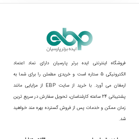
از آن برای مدتی نسبتاً طولانی حساب باز کرد. این اس اس دی در
برابر شوک (حداکثر 1500G در 0.5 میلی ثانیه) و لرزش هم مقاوم
است و اتفاقات غیر قابل پیش بینی باعث آسیب دیدن آن نمی شوند.
حافظه SSD وسترن دیجیتال Green SATA M.2 2280 240GB از
اطلاعات مهم و حساس شما به خوبی محافظت می کند و امنیت آنها را
فروشگاه اینترنتی ایده برتر پارسیان دارای نماد اعتماد
تضمین می نماید. پس با خیال راحت از آن برای نصب اپلیکیشن و
الکترونیکی 5 ستاره است و خریدی مطمئن را برای شما به
ذخیره سازی دیتا استفاده کنید!
ارمغان می آورد. با خرید از سایت EBP از مزایایی مانند
پشتیبانی 24 ساعته کارشناسان، تحویل سفارش در سریع ترین
زمان ممکن و خدمات پس از فروش گسترده بهره مند خواهید
شد.