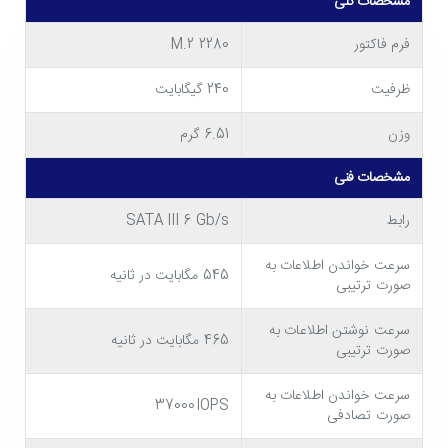
مشخصات کلی
به این نکته دقت داشته باشید که این SSD با فرم فاکتور M.2 2280
عرضه شده و از رابط SATA III پشتیبانی می کند. در صورتی که
فرم فاکتور
M.2 2280
کامپیوتر یا لپ تاپ شما با این مشخصات سازگاری دارد، می توانید از
ظرفیت
240 گیگابایت
این اس اس دی با کیفیت از برند معتبر وسترن دیجیتال بر روی آن
وزن
6.51 گرم
استفاده کنید. لازم به ذکر است که حافظه اس اس دی اینترنال وسترن
مشخصات فنی
دیجیتال WD Green SATA SSD M.2 2280 240GB با پارت نامبر
WDS240G2G0B عرضه شده است.
رابط
SATA III 6 Gb/s
سرعت خواندن اطلاعات به
545 مگابایت در ثانیه
صورت ترتیبی
سرعت نوشتن اطلاعات به
465 مگابایت در ثانیه
صورت ترتیبی
سرعت خواندن اطلاعات به
37000IOPS
صورت تصادفی