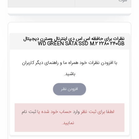
شوک
گیگابایت
است و برای نصب سیستم عامل و انواع اپلیکیشن کاملاً
مناسب است.
پشتیبانی از رابط SATA III
نظرات برای حافظه اس اس دی اینترنال وسترن دیجیتال
WD GREEN SATA SSD M.2 2280 240GB
همان طور که اشاره شد، حافظه SSD اینترنال Western Digital
Green SATA M.2 2280 240GB با فرم فاکتور M.2 2280 عرضه
با افزودن نظرات خود همراه ما و راهنمای دیگر کاربران
شده و برای استفاده از آن، لپ تاپ یا پی سی شما باید به این کانکتور
باشید.
مجهز باشند. این اس اس دی از رابط ساتا 3.0 پشتیبانی می کند که
افزودن نظر
حداکثر پهنای باند 6 گیگابیت در ثانیه را به ارمغان می آورد. به این
ترتیب می توانید از تعامل سریع و بدون نقص آن با سیستم اطمینان
لطفا برای ثبت نظر
وارد
حساب خود شده یا
ثبت نام
داشته باشید!
نمایید.