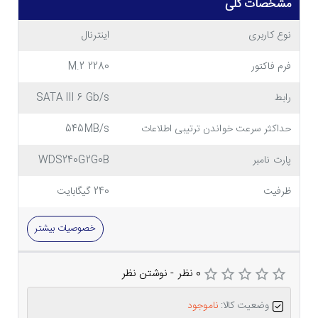
مشخصات کلی
نوع کاربری
اینترنال
فرم فاکتور
M.2 2280
رابط
SATA III 6 Gb/s
حداکثر سرعت خواندن ترتیبی اطلاعات
545MB/s
پارت نامبر
WDS240G2G0B
ظرفیت
240 گیگابایت
خصوصیات بیشتر
0 نظر
-
نوشتن نظر
وضعیت کالا:
ناموجود