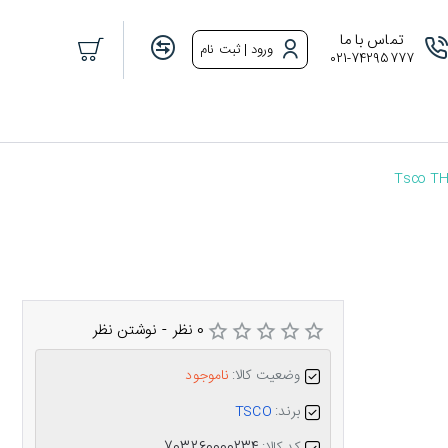
تماس با ما
ورود | ثبت نام
021-74295777
Tsco TH
0 نظر
-
نوشتن نظر
وضعیت کالا:
ناموجود
برند:
TSCO