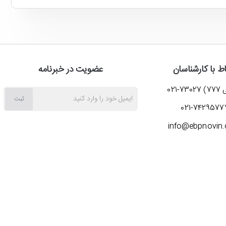
اط با کارشناسان
عضویت در خبرنامه
7-021
ایمیل
ثبت
021-7429577
خود
info@ebpnovin
را
وارد
کنید