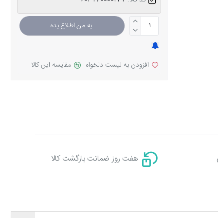
کد کالا:
703260000234
به من اطلاع بده
افزودن به لیست دلخواه
مقایسه این کالا
هفت روز ضمانت بازگشت کالا