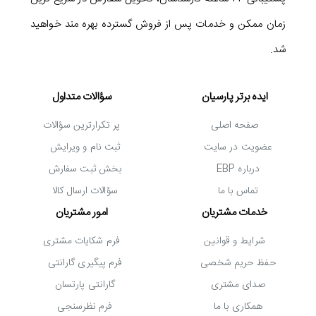
چهار اسپیکر استریو بکار رفته در تبلت مدل Tab S5e خروجی
زمان ممکن و خدمات پس از فروش گسترده بهره مند خواهید
صدای باکیفیت و شفافی دارند. این اسپیکرها که توسط AKG
شد.
توسعه یافته اند یکی از بهترین نمونه های موجود به شمار می
روند. حجم صدای پخش شده توسط آنها بالا بوده و به لطف
ایده برتر پارسیان
سؤالات متداول
قابلیت Dolby Atmos، کیفیت صدا نیز افزایش می باید. عملکرد
صفحه اصلی
پر تکرارترین سؤالات
اسپیکرها با توجه به نوع قرارگیری تبلت تغییر می کند؛ به عنوان
عضویت در سایت
ثبت نام و ویرایش
مثال کیفیت صداها هنگامی که دستگاه در حالت افقی باشد، با
درباره EBP
بخش ثبت سفارش
تماس با ما
سؤالات ارسال کالا
حالت عمودی متفاوت خواهد بود.
خدمات مشتریان
امور مشتریان
جمع بندی
شرایط و قوانین
فرم شکایات مشتری
تبلت سامسونگ Samsung Tab S5e با ظرفیت 64 گیگابایت
حفظ حریم شخصی
فرم پیگیری گارانتی
در عین ضخامت کم و وزن سبک، طراحی زیبا و مدرنی دارد و از
صدای مشتری
گارانتی پارتسان
یک صفحه نمایش بزرگ و باکیفیت بهره می برد. سیستم عامل و
همکاری با ما
فرم نظرسنجی