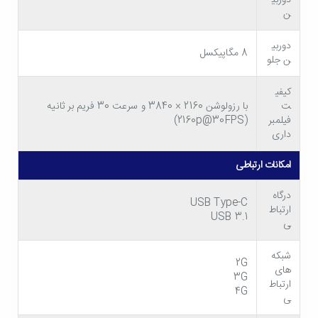
ن
دوربی
8 مگاپیکسل
ن جلو
کیفی
ت
با رزولوشن 2160 × 3840 و سرعت 30 فریم بر ثانیه
فیلمبر
(2160p@30FPS)
داری
بهره مندی از تراشه میان رده کم مصرف
امکانات ارتباطی
پردازنده مرکزی تبلت با رم 4 گیگ سامسونگ مدل
Samsung
Tab S5e
از هشت هسته تشکیل می شود؛ دو هسته پرقدرت
درگاه
USB Type-C
ارتباط
USB 3.1
2.0 گیگاهرتزی 360 Gold و شش هسته کم مصرف 1.7
ی
گیگاهرتزی Kryo 360 Silver. سامسونگ در این پردازنده از
شبکه
2G
های
تراشه میان رده SDM670 Snapdragon 670 شرکت
3G
ارتباط
4G
Qualcomm استفاده کرده که طی فرآیندی ده نانومتری تولید
ی