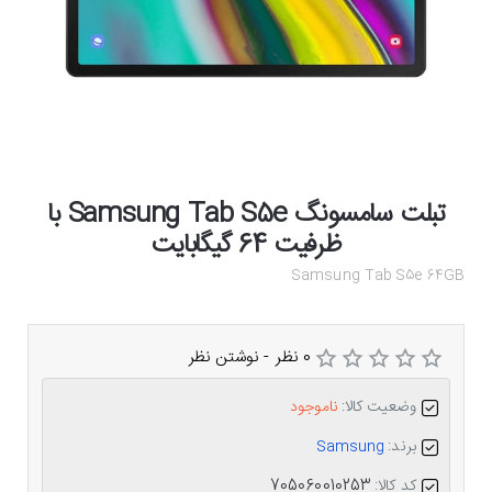
تبلت سامسونگ Samsung Tab S5e با
ظرفیت 64 گیگابایت
Samsung Tab S5e 64GB
0 نظر
-
نوشتن نظر
وضعیت کالا:
ناموجود
برند:
Samsung
کد کالا:
705060010253