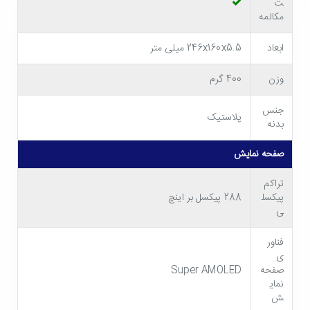
ت
مکالمه
ابعاد
246x160x5.5 میلی متر
وزن
400 گرم
طراحی و ساخت تبلت Samsung Tab S5e
جنس
پلاستیک
تبلت سامسونگ Tab S5e یکی از باریک ترین و سبک ترین
بدنه
تبلت های موجود در بازار است. (ابعاد 245x160x5.5 میلی متر و
صفحه نمایش
وزن 400 گرم) بدنه این تبلت از آلومینیوم باکیفیت ساخته شده و
تراکم
در رنگهای مشکی، طلایی و نقره ای عرضه می گردد. طراحی زیبای
پیکسل
288 پیکسل بر اینچ
ی
تبلت اندرویدی سامسونگ Tab S5e در کنار ابعاد کوجک و وزن
فناور
سبک آن باعث شده است تا حمل دستگاه به راحتی صورت بگیرد
ی
و حتی بتوان از آن با یک دست استفاده کرد. حاشیه های تبلت
صفحه
Super AMOLED
نمای
کاهش یافته اند و صفحه نمایش 10.5 اینچی حدود 81.6 درصد از
ش