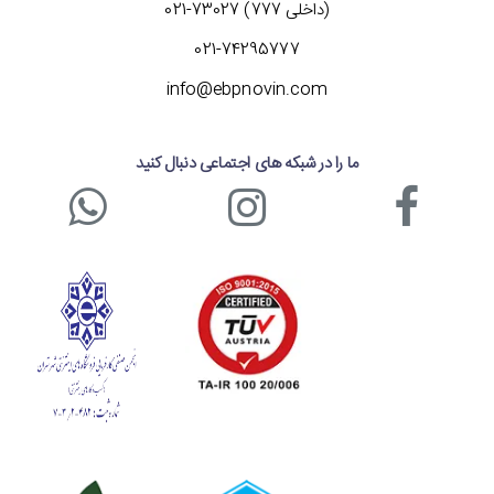
(داخلی 777) 73027-021
021-74295777
info@ebpnovin.com
ما را در شبکه های اجتماعی دنبال کنید