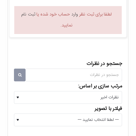
کند.
لطفا برای ثبت نظر
وارد
حساب خود شده یا
ثبت نام
نمایید.
جستجو در نظرات
مرتب سازی بر اساس:
عملکرد عالی در زمینه فیلم برداری
فیلتر با تصویر
دوربین اصلی تبلت اندروید 10 سامسونگ Tab S5e شامل یک
لنز 13 مگاپیکسل با دریچه دیافراگم f/2.0 و قابلیت فوکوس
خودکار می باشد. می توان ویژگی منحصر به فرد این تبلت را