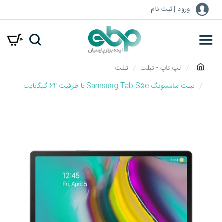
ورود | ثبت نام
h
لپ تاپ - تبلت
تبلت
o
تبلت سامسونگ Samsung Tab S5e با ظرفیت 64 گیگابایت
m
e