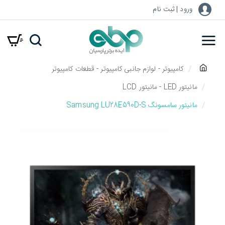
ورود | ثبت نام
h
کامپیوتر - لوازم جانبی کامپیوتر - قطعات کامپیوتر
o
مانیتور LED - مانیتور LCD
m
مانیتور سامسونگ Samsung LU28E590D-S
e