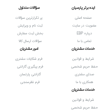
ایده برتر پارسیان
سؤالات متداول
صفحه اصلی
پر تکرارترین سؤالات
عضویت در سایت
ثبت نام و ویرایش
درباره EBP
بخش ثبت سفارش
تماس با ما
سؤالات ارسال کالا
خدمات مشتریان
امور مشتریان
جمع بندی
شرایط و قوانین
فرم شکایات مشتری
حفظ حریم شخصی
فرم پیگیری گارانتی
اگر می خواهید تا از کیفیت تصویر 4K UHD در هنگام انجام بازی یا
صدای مشتری
گارانتی پارتسان
کارهای روزمره با کامپیوتر بهره مند شوید، مانیتور سامسونگ
همکاری با ما
فرم نظرسنجی
Samsung LU28E590D-S گزینه ای ایده آل برای شما خواهد بود.
خدمات مشتریان
این مانیتور 28 اینچی توانایی بالایی در نمایش با کیفیت تصاویر
شرایط و قوانین
همراه با رنگ هایی طبیعی دارد و حتی جزئیات را نیز با وضوحی ایده
حفظ حریم شخصی
آل به نمایش می گذارد. مشخصات این مانیتور شامل میزان روشنایی