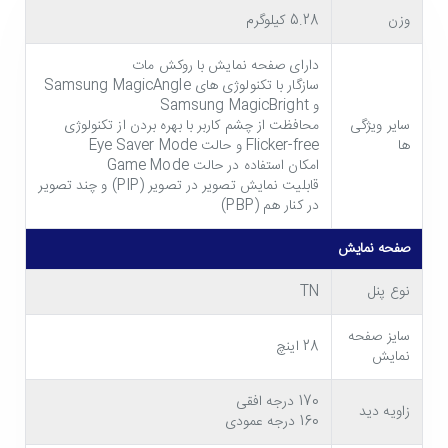
استفاده قرار داد.
وزن
5.28 کیلوگرم
دارای صفحه نمایش با روکش مات
سازگار با تکنولوژی های Samsung MagicAngle
و Samsung MagicBright
سایر ویژگی
محافظت از چشم کاربر با بهره بردن از تکنولوژی
ها
Flicker-free و حالت Eye Saver Mode
امکان استفاده در حالت Game Mode
قابلیت نمایش تصویر در تصویر (PIP) و چند تصویر
در کنار هم (PBP)
صفحه نمایش
نوع پنل
TN
طراحی و کیفیت مانیتور کامپیوتر سامسونگ
LU28E590D-S
سایز صفحه
28 اینچ
نمایش
نمایش تصاویر با وضوح ایده آل 4K UHD
170 درجه افقی
رزولوشن مانیتور کامپیوتر سامسونگ LU28E590D-S برابر با
زاویه دید
160 درجه عمودی
3840x2160 پیکسل است که منجر به نمایش تصاویر با وضوح عالی