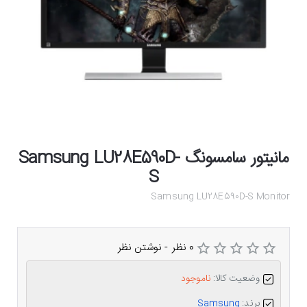
مانیتور سامسونگ Samsung LU28E590D-
S
Samsung LU28E590D-S Monitor
0 نظر
-
نوشتن نظر
وضعیت کالا:
ناموجود
برند:
Samsung