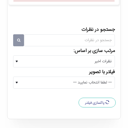
افقی این مانیتور 170 درجه و زاویه دید عمودی آن 160 درجه است و
بهتر است تا به صورت مستقیم در مقابل آن قرار بگیرید تا از وضوح
جستجو در نظرات
تصاویر برایتان کاسته نشود. باید به این نکته هم اشاره کنیم که
مانیتور کامپیوتر 28 اینچ سامسونگ LU28E590D-S از نسبت
کنتراست استاتیک 1000:1 برخوردار است و از کنتراست داینامیگ
مرتب سازی بر اساس:
Mega-DCR هم پشتیبانی می کند. از این جهت می توان از کیفیت
نمایش مناسب رنگ مشکی و سایه روشن های آن مطمئن بود.
فیلتر با تصویر
پورت های ارتباطی به روز
بر روی پنل پشتی مانیتور سامسونگ LU28E590D-S دو پورت
پاکسازی فیلتر
HDMI و یک پورت DisplayPort تعبیه شده است. این پورت ها از
سیگنال های صوتی و تصویری دیجیتال با پهنای باند بالا پشتیبانی می
کنند و کیفیت تصویری ایده آل در هنگام اتصال به دستگاه های دیگر