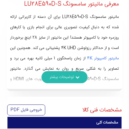
معرفی مانیتور سامسونگ LU28E590D-S
مانیتور سامسونگ LU28E590D-S برای آن دسته از کاربرانی ارائه
شده که به دنبال کیفیت تصویری عالی برای انجام بازی یا کارهای
روزمره خود با کامپیوتر هستند! این مانیتور از سایز 28 اینچ برخوردار
است و از حداکثر رزولوشن 4K UHD پشتیبانی می کند. همچنین این
مانیتور کامپیوتر 4K
از زمان پاسخگوی 1 میلی ثانیه بهره می برد و
تصاویر را به شکلی سریع و روان به نمایش می گذارد. مانیتور
سامسونگ Samsung LU28E590D-S به دو پورت های HDMI و
DP مجهز است و از سیگنال های صوتی و تصویری دیجیتال (با
بالاترین پهنای باند) پشتیبانی می کند. پس مشکلی برای اتصال آن به
مشخصات فنی کالا
خروجی فایل
PDF
کامپیوترهای گیمینگ یا حتی کنسول بازی نخواهید داشت. ضمن
اینکه می توان این مانیتور را برای مصارف روزمره و اداری مورد
مشخصات کلی