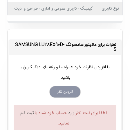
نوع کاربری
گیمینگ - کاربری عمومی و اداری - طراحی و ادیت
نظرات برای مانیتور سامسونگ SAMSUNG LU28E590D-
S
با افزودن نظرات خود همراه ما و راهنمای دیگر کاربران
مانیتور سامسونگ Samsung LU28E590D-S
باشید.
زاویه دید مناسب
افزودن نظر
در مانیتور سامسونگ Samsung LU28E590D-S از پنل TN (همراه
با نور پس زمینه LED) استفاده شده که نسبت به پنل های IPS، زاویه
لطفا برای ثبت نظر
وارد
حساب خود شده یا
ثبت نام
دید کمتری را ارائه می دهد. با این وجود زاویه دید این مانیتور را می
نمایید.
توان مناسب ارزیابی کرد. به طور دقیق تر باید گفت که زاویه دید