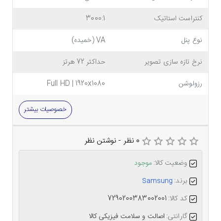
کنتراست استاتیک
3000:1
نوع پنل
VA (خمیده)
نرخ تازه سازی تصویر
حداکثر 72 هرتز
رزولوشن
Full HD | 1920x1080
خصوصیات بیشتر
0 نظر
-
نوشتن نظر
وضعیت کالا:
موجود
برند:
Samsung
کد کالا:
7290200383002001
گارانتی:
اصالت و سلامت فیزیکی کالا