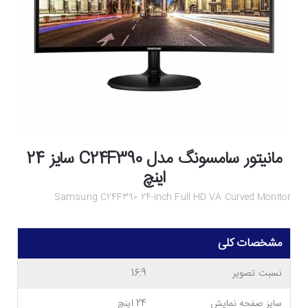
مانیتور سامسونگ مدل C24F390 سایز 24
اینچ
Samsung C24F390 24-inch Full HD VA Curved Monitor
مشخصات کلی
نسبت تصویر
16:9
سایز صفحه نمایش
24 اینچ