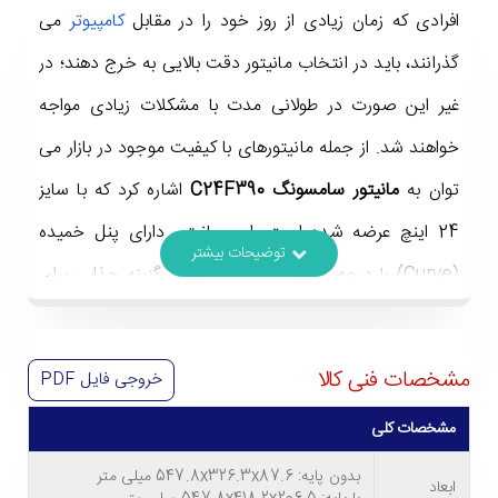
افرادی که زمان زیادی از روز خود را در مقابل
کامپیوتر
می
گذرانند، باید در انتخاب مانیتور دقت بالایی به خرج دهند؛ در
غیر این صورت در طولانی مدت با مشکلات زیادی مواجه
خواهند شد. از جمله مانیتورهای با کیفیت موجود در بازار می
توان به
مانیتور سامسونگ C24F390
اشاره کرد که با سایز
24 اینچ عرضه شده است. این مانیتور دارای پنل خمیده
(Curve) با درجه انحنای 1800R است و گزینه جذابی برای
گیمرها و ادیتورها به حساب می آید. همچنین مشخصات
مانیتور C24F390
به گونه ای است که می توان آن را برای
مشخصات فنی کالا
خروجی فایل
PDF
مصارف روزمره در شرکت ها نیز گزینه مناسبی دانست. در
مشخصات کلی
ادامه با مشخصات این محصول بیشتر آشنا می شویم تا در
بدون پایه: 547.8x326.3x87.6 میلی متر
هنگام خرید آن کار آسان تری در پیش داشته باشید.
ابعاد