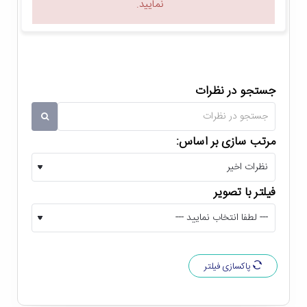
نمایید.
مانیتور به فناوری های حذف پرش تصویر (Flicker-Free) و
نور آبی کم (Low Blue Light) مجهز است و از خستگی
چشم شما جلوگیری می کند. ضمن اینکه این امکان برای شما
فراهم است تا این مانیتور را بر روی حالت Eye Saver قرار
جستجو در نظرات
دهید تا تنظیمات حفاظت از چشم آن به طور اتوماتیک
برایتان فعال شود!
مرتب سازی بر اساس:
دارای پورت های استاندارد
فیلتر با تصویر
بر روی پنل پشتی
مانیتور گیمینگ سامسونگ C24F390
یک پورت D-Sub (برای اتصال به کارت گرافیک های قدیمی
تر) و یک پورت HDMI پیدا می کنید. پورت HDMI این
پاکسازی فیلتر
مانیتور از استاندارد 1.4 پشتیبانی می کند و برای اتصال به