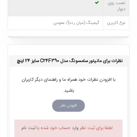
Samsung C24F390
بیش از پیش برای اتصال به سیستم
نصب روی
دیوار
های گیمینگ مناسب باشد!
نوع کاربری
گیمینگ (میان رده)/ عمومی
نظرات برای مانیتور سامسونگ مدل C24F390 سایز 24 اینچ
با افزودن نظرات خود همراه ما و راهنمای دیگر کاربران
باشید.
مجهز به فناوری های حفاظت از چشم کاربر
افزودن نظر
با خیال راحت چندین ساعت متوالی می توانید به
مانیتور
لطفا برای ثبت نظر
وارد
حساب خود شده یا
ثبت نام
خمیده سامسونگ C24F390
خیره شوید! چرا که این