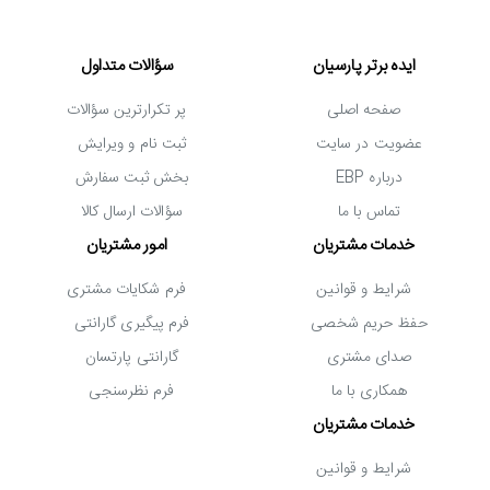
سامسونگ C24F390
را به شما پیشنهاد می کنیم. این
ایده برتر پارسیان
سؤالات متداول
مانیتور برای مصارف روزمره و حتی گیمینگ کارایی قابل
صفحه اصلی
پر تکرارترین سؤالات
توجهی دارد و تمام انتظارات شما را از لحاظ کیفیت تصویر و
عضویت در سایت
ثبت نام و ویرایش
کیفیت ساخت به خوبی برآورده می کند. از مشخصات مهم و
درباره EBP
بخش ثبت سفارش
کلیدی این
مانیتور FHD سامسونگ
می توان به موارد زیر
تماس با ما
سؤالات ارسال کالا
اشاره کرد:
خدمات مشتریان
امور مشتریان
پنل خمیده (Curve) با درجه انحنای 1800R
شرایط و قوانین
فرم شکایات مشتری
حفظ حریم شخصی
فرم پیگیری گارانتی
صفحه نمایش 24 اینچ
صدای مشتری
گارانتی پارتسان
پنل VA با زاویه دید 178 درجه (عمودی و افقی)
همکاری با ما
فرم نظرسنجی
رزولوشن Full HD | 1920x1080 با نسبت تصویر 16:9
خدمات مشتریان
روشنایی 250 نیت و کنتراست 3000:1 (کنتراست
شرایط و قوانین