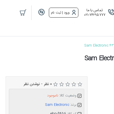
تماس با ما
ورود | ثبت نام
021-74295777
0 نظر
-
نوشتن نظر
وضعیت کالا:
ناموجود
برند:
Sam Electronic