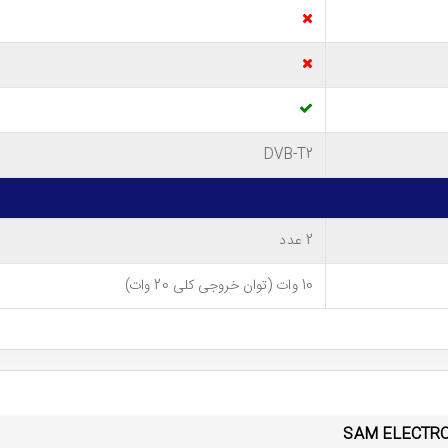
DVB-T2
پورت های ارتباطی 
2 عدد
دستگاه ذخیره کنید. اما یکی از ویژگی های کاربردی ت
10 وات (توان خروجی کلی 20 وات)