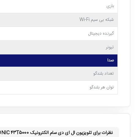
بازی
شبکه بی سیم Wi-Fi
مشخصات فنی تلویزیون 43 اینچ سام الکترونیک مدل 43T5000
گیرنده دیجیتال
مجهز به سه پورت HDMI و دو پورت USB
تیونر
صدا
تعداد بلندگو
شما هیچ مشکلی برای اتصال
لپ تاپ
،
کنسول بازی
توان هر بلندگو
عنوان مانیتور هم برای شما وجود دارد.
نظرات برای تلویزیون ال ای دی سام الکترونیک SAM ELECTRONIC 43T5000