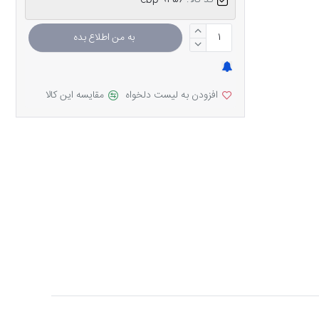
کد کالا:
ebp-9456
به من اطلاع بده
افزودن به لیست دلخواه
مقایسه این کالا