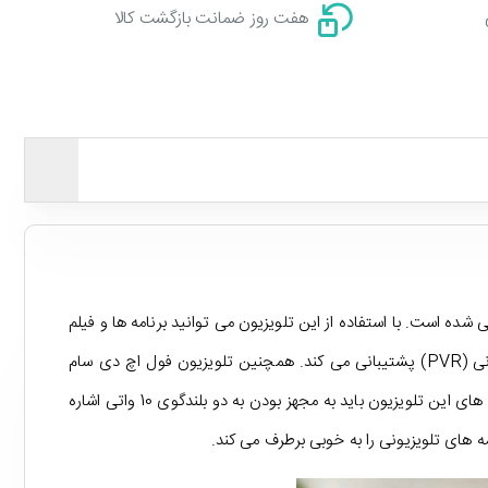
هفت روز ضمانت بازگشت کالا
مره خانگی و اداری طراحی شده است. با استفاده از این تلویزیون می توانید برنامه ها و فیلم
های مورد علاقه خود را با کیفیت Full HD تماشا کنید! این تلویزیون دارای گیرنده دیجیتال داخلی است و از قابلیت ضبط برنامه های تلویزیونی (PVR) پشتیبانی می کند. همچنین تلویزیون فول اچ دی سام
الکترونیک 43T5000 به دو پورت USB و سه پورت HDMI مجهز است و با اتصال به انواع دستگاه های دیجیتال سازگار می باشد. از دیگر ویژگی های این تلویزیون باید به مجهز بودن به دو بلندگوی 10 واتی اشاره