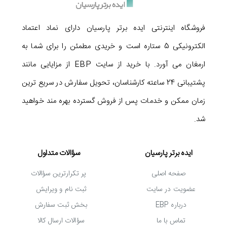
خرید کیبورد سادیتا مدل SK-1700
فروشگاه اینترنتی ایده برتر پارسیان دارای نماد اعتماد
در مجموع معیارهایی مانند طراحی ارگونومیک، مجهز بودن
الکترونیکی 5 ستاره است و خریدی مطمئن را برای شما به
به کلیدهای مالتی مدیا و
قیمت کیبورد سادیتا مدل SK-
ارمغان می آورد. با خرید از سایت EBP از مزایایی مانند
1700
باعث شده تا این مدل به گزینه ای پرطرفدار در میان
پشتیبانی 24 ساعته کارشناسان، تحویل سفارش در سریع ترین
کاربران خانگی و اداری تبدیل شود. در ادامه می توانید برخی
زمان ممکن و خدمات پس از فروش گسترده بهره مند خواهید
از مهم ترین مشخصات این کیبورد را مشاهده کنید:
شد.
مجهز به 117 کلید شامل کلیدهای اعداد
دارای 3 کلید اختصاصی میانبر
ایده برتر پارسیان
سؤالات متداول
دارای 6 کلید اختصاصی مالتی مدیا برای تنظیم میزان
صفحه اصلی
پر تکرارترین سؤالات
صدا، پخش/ توقف و ترک بعدی/ قبلی
عضویت در سایت
ثبت نام و ویرایش
کلیدهای نرم و روان با سوئیچ ممبران
درباره EBP
بخش ثبت سفارش
تماس با ما
سؤالات ارسال کالا
مجهز به حروف فارسی