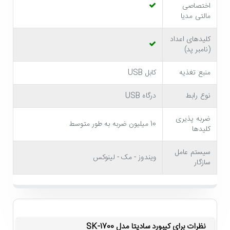
اختصاصی
عنوان کلید میانبر قابل استفاده هستند. این ویژگی باعث شده
مالتی مدیا
تا
کیبورد باسیم سادیتا SK-1700
برای علاقه مندان به
کلیدهای اعداد
تماشای فیلم و پخش موزیک کارایی بالایی داشته باشد.
(نامبر پد)
منبع تغذیه
کابل USB
نوع رابط
درگاه USB
ضربه پذیری
10 میلیون ضربه به طور متوسط
کلیدها
سیستم عامل
ویندوز - مک - لینوکس
سازگار
کلیدهای نرم و روان با حروف فارسی
اگر در طول روز زیاد تایپ می کنید،
کیبورد سادیتا
نظرات برای کیبورد سادیتا مدل SK-1700