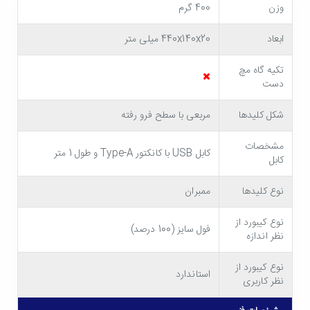
وزن
400 گرم
ابعاد
440x140x20 میلی متر
تکیه گاه مچ
دست
مشخصات کیبورد سادیتا SK-1700
شکل کلیدها
مربعی با سطح فرو رفته
کیفیت ساخت ایده آل، مقاوم در برابر مایعات و
مشخصات
گرد و غبار
کابل USB با کانکتور Type-A و طول 1 متر
کابل
بدنۀ
کیبورد SADATA SK-1700
از پلاستیک فشردۀ مرغوب
نوع کلیدها
ممبران
ساخته شده و دوام بالایی دارد. همچنین در ساخت کلیدهای
نوع کیبورد از
فول سایز (100 درصد)
این کیبورد از پلاستیک ABS استفاده شده است. متریال
نظر اندازه
درجه یک باعث شده تا این کیبورد طول عمر بالایی داشته
نوع کیبورد از
استاندارد
نظر کاربری
باشد و برای چند سال به عملکرد بدون نقص خود ادامه دهد.