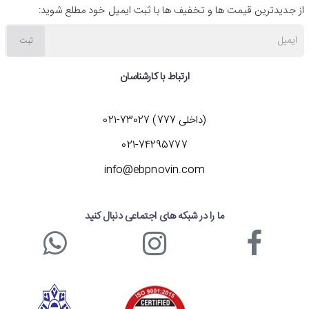
موفق به دریافت اینماد 5 ستاره شده و خریدی مطمئن را
از جدیدترین قیمت ها و تخفیف ها با ثبت ایمیل خود مطلع شوید:
برای شما به ارمغان می آورد. در صورت نیاز به راهنمایی می
ایمیل
ثبت
توانید با شماره 74295777-021 تماس بگیرید یا از طریق
ارتباط با کارشناسان
بخش گفتگوی آنلاین با کارشناسان ما در ارتباط باشید.
(داخلی 777) 73027-021
021-74295777
info@ebpnovin.com
ما را در شبکه های اجتماعی دنبال کنید