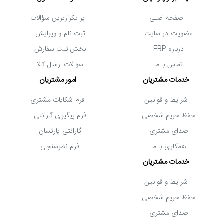
صفحه اصلی
پر تکرارترین سؤالات
عضویت در سایت
ثبت نام و ویرایش
درباره EBP
بخش ثبت سفارش
تماس با ما
سؤالات ارسال کالا
خدمات مشتریان
امور مشتریان
شرایط و قوانین
فرم شکایات مشتری
حفظ حریم شخصی
فرم پیگیری گارانتی
صدای مشتری
گارانتی پارتسان
برد بالا در هنگام اتصال بی سیم
همکاری با ما
فرم نظرسنجی
خدمات مشتریان
اتصال بارکد خوان فروشگاهی اسکار OS-70 DBR به
کامپیوتر
یا
پایانه فروشگاهی به صورت وایرلس و از طریق دانگل USB انجام
شرایط و قوانین
حفظ حریم شخصی
می شود و به این ترتیب در هنگام کار با آن با محدودیت های
صدای مشتری
ناشی از استفاده از کابل مواجه نمی شوید. این بارکد خوان دارای