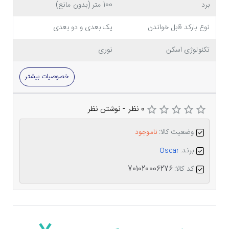
برد
100 متر (بدون مانع)
نوع بارکد قابل خواندن
یک بعدی و دو بعدی
تکنولوژی اسکن
نوری
خصوصیات بیشتر
0 نظر
-
نوشتن نظر
وضعیت کالا:
ناموجود
برند:
Oscar
کد کالا:
701020006276