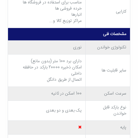
مناسب برای استفاده در فروشگاه ها
خرده فروشی ها
کارایی
انبارها
مراکز توزیع کالا و...
مشخصات فنی
تکنولوژی خواندن
نوری
دارای برد 100 متر (بدون مانع)
امکان ذخیره 20000 بارکد در حافظه
سایر قابلیت ها
داخلی
اتصال از طریق دانگل
سرعت اسکن
100 اسکن در ثانیه
نوع بارکد قابل
یک بعدی و دو بعدی
خواندن
وزن سبک، طراحی ارگونومیک
پایه
بارکد خوان اسکار Oscar OS-70 DBR با وزن 155 گرم و ابعاد