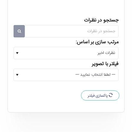
جستجو در نظرات
مرتب سازی بر اساس:
بارکد خوان اسکار Oscar OS-70 DBR
توانایی اسکن بارکدهای یک بعدی و دو بعدی با
بهره گیری از تکنولوژی نوری
فیلتر با تصویر
با خرید بارکدخوان اسکار OS-70 DBR محدودیتی برای اسکن
بارکدهای یک بعدی (مانند بارکدهای میله ای) و دو بعدی (مانند
QR Code) نخواهید داشت. این بارکد خوان از تکنولوژی نوری
پاکسازی فیلتر
برای اسکن بهره می برد و دقت بالایی در تشخیص انواع بارکد
دارد. به طوری که می توان از آن حتی برای اسکن بارکدهای
مخدوش، بد چاپ شده یا کثیف هم استفاده کرد. همچنین بارکد