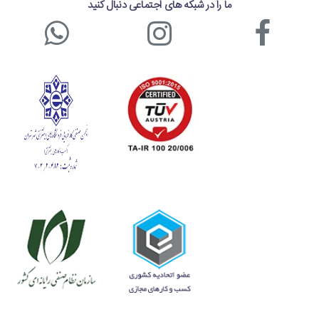
ما را در شبکه های اجتماعی دنبال کنید
جمع بندی
اگر به اسکن بارکدهای یک بعدی و دو بعدی در فروشگاه،
سوپرمارکت، انبار و محیط هایی از این دست نیاز دارید و قصد
خرید بارکد خوان بی سیم
برای این منظور دارید، بارکد خوان اسکار
Oscar OS-70 DBR گزینه مناسبی برای شما خواهد بود. این
بارکد خوان از طریق دانگل USB به کامپیوتر یا پایانه فروشگاهی
شما متصل می شود و دارای برد 100 متر (در محیط های بدون
مانع) است. همچنین این بارکد خوان به حافظه داخلی مجهز است
و امکان ذخیره حداکثر 20000 بارکد در آن وجود دارد. از لحاظ
کیفیت ساخت هم بارکد خوان دو بعدی اسکار OS-70 DBR