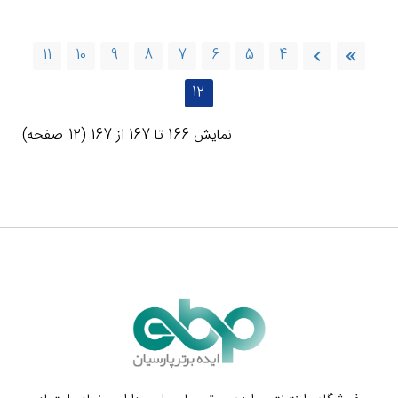
11
10
9
8
7
6
5
4
12
نمايش 166 تا 167 از 167 (12 صفحه)