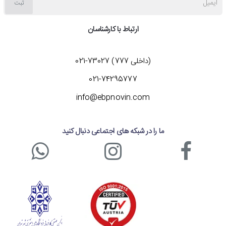
ایمیل
ثبت
ارتباط با کارشناسان
(داخلی 777) 73027-021
021-74295777
info@ebpnovin.com
ما را در شبکه های اجتماعی دنبال کنید