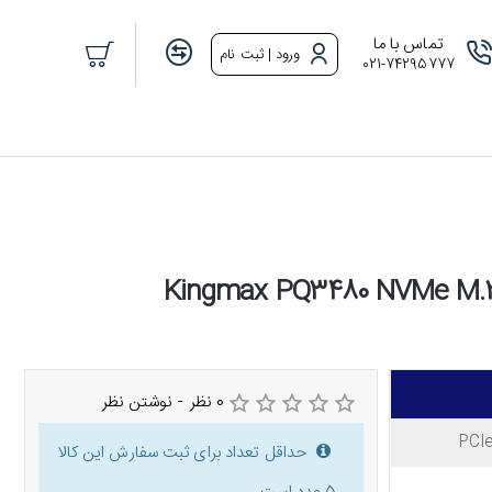
تماس با ما
ورود | ثبت نام
021-74295777
0 نظر
-
نوشتن نظر
PCIe
حداقل تعداد برای ثبت سفارش این کالا