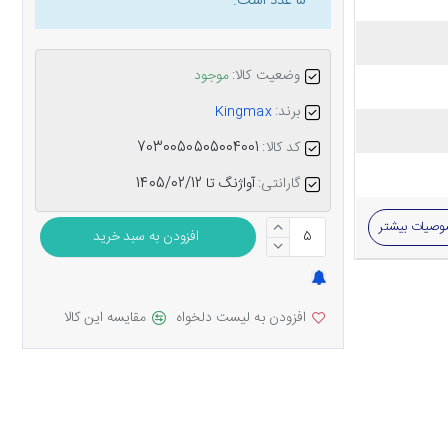
5 عدد است.
وضعیت کالا:
موجود
برند:
Kingmax
کد کالا:
7030050505004001
گارانتی:
آواژنگ تا 1405/02/12
صیات بیشتر
افزودن به سبد خرید
افزودن به لیست دلخواه
مقایسه این کالا