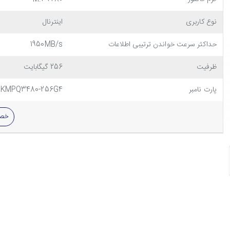
نوع کاربری
اینترنال
حداکثر سرعت خواندن ترتیبی اطلاعات
1950MB/s
ظرفیت
256 گیگابایت
پارت نامبر
KMPQ3480-256G4
خصو