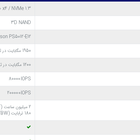
0 x4 / NVMe 1.3
3D NAND
ison PS5012-E12
1950 مگابایت در ثانیه
مهم ترین مزیت خرید حافظه اس اس دی اینترنال کینگ مکس x PQ3480 NVMe M.2 256GB
1200 مگابایت در ثانیه
80000IOPS
200000IOPS
2 میلیون ساعت (MTBF)
180 ترابایت (TBW)
جود در بازار