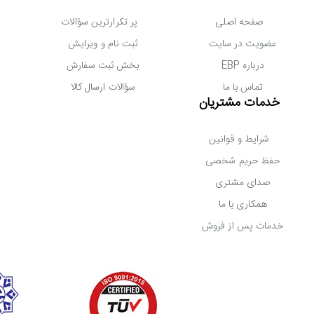
صفحه اصلی
پر تکرارترین سؤالات
عضویت در سایت
ثبت نام و ویرایش
ح
مکس PQ3480 NVMe M.2 256GB در مقابل شوک مقاوم است و میانگین عمر آن حدود 2 میلیون ساعت تخمین زده شده است. پس از دوام و طول عمر عالی آن اطمینان داشته باشید!
درباره EBP
بخش ثبت سفارش
تماس با ما
سؤالات ارسال کالا
خدمات مشتریان
شرایط و قوانین
حفظ حریم شخصی
صدای مشتری
همکاری با ما
خدمات پس از فروش