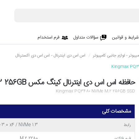
شرایط و قوانین
سؤالات متداول
فرم استخدام
پیوتر - لوازم جانبی کامپیوتر
اس اس دی اینترنال - اس اس دی اکسترنال
حافظه اس اس دی اینترنال کینگ مکس Kingmax PQ3480 NVMe M.2 256GB
Kingmax PQ3480 NVMe M.2 256GB SSD
مشخصات کلی
رابط
 3.0 x4 / NVMe 1.3
فرم فاکتور
M.2 2280