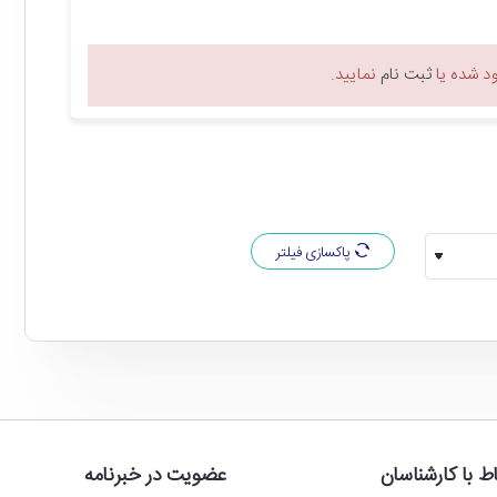
 شده یا
ثبت نام
نمایید.
پاکسازی فیلتر
از لحاظ دوام و طول عمر نیز حافظه اس اس دی اینترنال کینگ مکس Kingmax PQ3480 NVMe M.2 با ظرفیت 256 گیگابایت حرف های زیادی برای گفتن دارد! میانگین عمر MTBF این اس اس دی 2 میلیون ساعت و
میانگین عمر TBW آن 180 ترابایت اعلام شده است که عملکرد بدون نقص آن برای چند سال را تضمین می کند! این حافظه SSD در برابر شوک (حداکثر 1500G در 0.5 میلی ثانیه) هم مقاوم است و از اطلاعات مهم و حساس
تال
است! به طوری که با استفاده از آن حتی بازی های سنگین نیز در
اط با کارشناسان
عضویت در خبرنامه
زمانی کوتاه لود می شوند! این اس اس دی بر روی سیستم های مجهز به کانکتور M.2 2280 قابل نصب است و از رابط های PCIe3x4 و NVMe 1.3 پشتیبانی می کند. همچنین در آن از فلش 3D NAND به همراه تکنولوژی