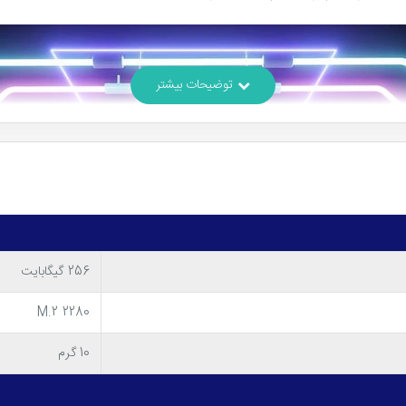
256 گیگابایت
M.2 2280
10 گرم