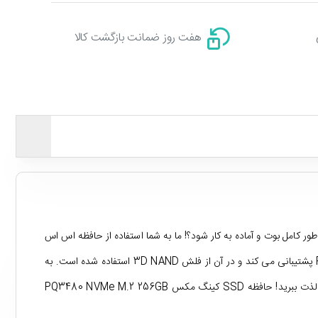
هفت روز ضمانت بازگشت کالا
ر کامل بوت و آماده به کار شود؟! ما به شما استفاده از حافظه اس اس
از رابط پر سرعت PCIe NVMe پشتیبانی می کند و در آن از فلش 3D NAND استفاده شده است. به
این ترتیب با استفاده از آن می توانید به سرعت خواندن خیره کننده 1950 مگابایت در ثانیه دست پیدا کنید و از کار کردن با یک کامپیوتر سریع و روان لذت ببرید! حافظه SSD کینگ مکس PQ3480 NVMe M.2 256GB