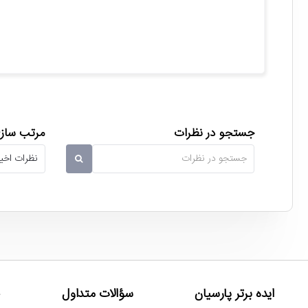
حافظه اس اس دی اینترنال کینگ مکس Kingmax PQ3480 NVMe M.2 با ظرفیت 256 گیگابایت
جستجو در نظرات
مرتب سازی
میانگین عمر 2 میلیون ساعت!
شما به خوبی محافظت می کند.
جمع بندی
حافظه اس اس دی اینترنال کینگ مکس Kingmax PQ3480 NVMe M.2 256GB با ظرفیت 256 گیگابایت عرضه شده و یکی از
ایده برتر پارسیان
سؤالات متداول