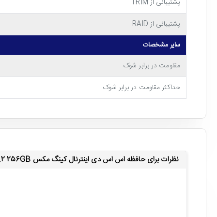
پشتیبانی از TRIM
پشتیبانی از RAID
نوشتن اطلاعات بر روی حافظه اس اس دی کینگ مکس مدل PQ3480 NVMe M.2 256GB نقش بسزایی داشته اند.
سایر مشخصات
مقاومت در برابر شوک
حداکثر مقاومت در برابر شوک
نظرات برای حافظه اس اس دی اینترنال کینگ مکس KINGMAX PQ3480 NVME M.2 256GB