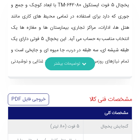
یخچال 5 فوت ایستکول TM-642-80 با ابعاد کوچک و جمع و
جوری که دارد برای استفاده در تمامی محیط های کاری مانند
هتل ها، ادارات، مراکز تجاری، بیمارستان ها و مغازه ها یک
انتخاب مناسب به حساب می آید. این یخچال 5 فوتی دارای یک
طبقه شیشه ای، سه طبقه در درب، جا میوه ای و جایخی است و
تمام نیازهای روزمره شما برای نگهداری از مواد غذایی و نوشیدنی
های مختلف را به خوبی برطرف می کند. یخچال ایستکول TM-
642-80 از رده مصرف انرژی A نیز برخوردار است و جزء دستگاه
های نسبتاً کم مصرف محسوب می شود. برای آشنایی بیشتر با
مشخصات فنی کالا
خروجی فایل
PDF
مشخصات این
یخچال
با ما تا انتهای متن همراه باشید.
مشخصات کلی
گنجایش یخچال
5 فوت (80 لیتر)