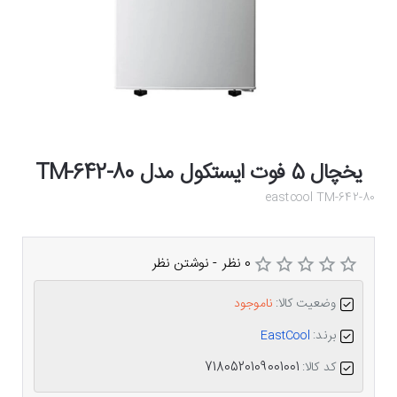
یخچال 5 فوت ایستکول مدل TM-642-80
eastcool TM-642-80
0 نظر
-
نوشتن نظر
وضعیت کالا:
ناموجود
برند:
EastCool
کد کالا:
7180520109001001