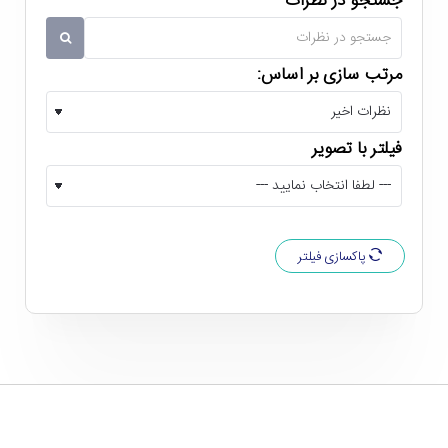
جستجو در نظرات
مرتب سازی بر اساس:
یخچال 5 فوت ایستکول مدل TM-642-80
فیلتر با تصویر
رده مصرف انرژی A
از دیگر مواردی که در رابطه با یخچال ایستکول TM-642-80 باید
به آن اشاره کنیم، رده مصرف انرژی A آن است که باعث شده تا
پاکسازی فیلتر
این دستگاه در دسته یخچال های بهینه جای گیرد. همچنین این
یخچال از گاز سیکلو پنتان و گاز مبرد R600 بهره می برد که کمترین
آسیب را به محیط زیست وارد می کنند. با توجه به این مشخصات
قیمت یخچال ایستکول TM-642-80 کاملاً مناسب ارزیابی می
شود.