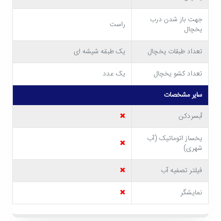
آزمایشگاه ها و داروخانه ها این یخچال کاربرد دارد و حتی در
جهت باز شدن درب
فضاهای محدود و کوچک نیز می توان از آن استفاده کرد. یخچال
راست
یخچال
ایستکول TM-642-80 طراحی ظاهری جذابی دارد و بر خلاف اکثر
تعداد طبقات یخچال
یک طبقه شیشه ای
یخچال های هتلی کوچک، دستگیره آن به صورت مخفی طراحی
تعداد کشو یخچال
یک عدد
شده است. به این ترتیب بر روی بدنه آن نشانی از دستگیره پیدا
نخواهید کرد! باید به این نکته هم اشاره کنیم که این یخچال به
سایر مشخصات
پایه های قابل تنظیم مجهز است که باعث قرار گرفتن محکم
آبسردکن
دستگاه حتی بر روی سطوح شیب دار می شود.
یخساز اتوماتیک (آب
قابلیت ها و امکانات یخچال ایستکول مدل TM-
شهری)
642-80
فیلتر تصفیه آب
ظرفیت 5 فوت، مناسب برای مصارف روزمره
نمایشگر
یخچال ایستکول TM-642-80 با ظرفیت کلی 5 فوت (معادل با