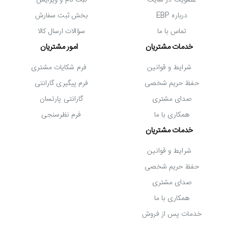
عضویت در سایت
ثبت نام و ویرایش
روزمره شما را به خوبی برطرف می کند. ضمن اینکه این یخچال
درباره EBP
بخش ثبت سفارش
تماس با ما
سؤالات ارسال کالا
دارای رده مصرف انرژی A است و در دسته دستگاه هایی با مصرف
خدمات مشتریان
امور مشتریان
بهینه جای دارد. مجهز بودن به پایه قابل تنظیم، دستگیره مخفی،
شرایط و قوانین
فرم شکایات مشتری
لامپ روشنایی، امکان تنظیم دما و سالم و تازه نگه داشتن مواد
حفظ حریم شخصی
فرم پیگیری گارانتی
غذایی بخشی از ویژگی های یخچال ایستکول TM-642-80 است
صدای مشتری
گارانتی پارتسان
که باعث محبوبیت آن در میان کاربران شده است.
همکاری با ما
فرم نظرسنجی
خدمات مشتریان
شرایط و قوانین
حفظ حریم شخصی
صدای مشتری
همکاری با ما
خدمات پس از فروش