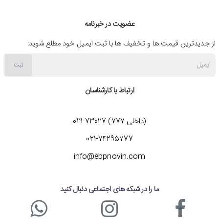
اگر شما هم قصد خرید یخچال 5 فوت ایستکول TM-642-80 را
عضویت در خبرنامه
دارید، با شماره 73027-021 تماس بگیرید تا کارشناسان ما
از جدیدترین قیمت ها و تخفیف ها با ثبت ایمیل خود مطلع شوید:
اطلاعات لازم در رابطه با قیمت و نحوه خرید آن را به شما ارائه
ایمیل
ثبت
دهند. همچنین می توانید این محصول یا دیگر
لوازم خانگی
مانند
ارتباط با کارشناسان
جارو برقی
،
ماشین لباسشویی
،
ترازو آشپزخانه
و... را با بهترین
قیمت از وب سایت ما به صورت اینترنتی خریداری کنید.
(داخلی 777) 73027-021
021-74295777
info@ebpnovin.com
ما را در شبکه های اجتماعی دنبال کنید