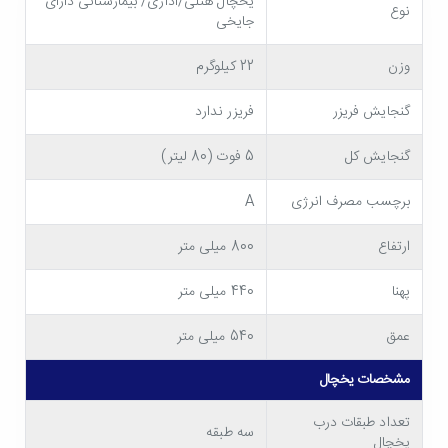
یخچال هتلی/اداری/ بیمارستانی دارای
نوع
جایخی
وزن
22 کیلوگرم
گنجایش فریزر
فریزر ندارد
گنجایش کل
5 فوت (80 لیتر)
مشخصات فنی و ظاهری یخچال ایستکول TM-
برچسب مصرف انرژی
A
642-80
ارتفاع
800 میلی متر
قابل استفاده در همه جا!
پهنا
440 میلی متر
یخچال ایستکول TM-642-80 با ابعاد 80 سانتی متر ارتفاع، 44
عمق
540 میلی متر
سانتی متر پهنا و 54 سانتی متر عمق طراحی شده و ابعاد آن به
مشخصات یخچال
گونه ای است که شما می توانید از آن در همه جا استفاده کنید! از
مغازه ها و محیط های تجاری گرفته تا هتل ها، بیمارستان ها،
تعداد طبقات درب
سه طبقه
یخچال