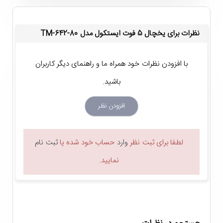
80 لیتر) عرضه شده و فضایی مناسب برای قرار دادن مواد غذایی
جهت مصارف روزمره و کوتاه مدت را در اختیار شما می گذارد. این
نظرات برای یخچال 5 فوت ایستکول مدل TM-642-80
یخچال دارای یک طبقه شیشه ای است و بر روی بدنه داخلی آن
سه جایگاه ریلی برای قرار دادن طبقه تعبیه شده است. بنابراین
با افزودن نظرات خود همراه ما و راهنمای دیگر کاربران
شما می توانید مطابق با نیاز خود ارتفاع طبقه داخلی این یخچال
باشید.
را تنظیم کنید. داخل درب یخچال ایستکول TM-642-80 نیز سه
افزودن نظر
طبقه موجود است که می توان از آنها برای قرار دادن انواع بطری و
تخم مرغ استفاده کنید. این یخچال به جا میوه ای و جایخی نیز
لطفا برای ثبت نظر
وارد
حساب خود شده یا
ثبت نام
مجهز است.
نمایید.