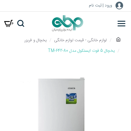
ورود | ثبت نام
h
لوازم خانگی - قیمت لوازم خانگی
یخچال و فریزر
o
یخچال 5 فوت ایستکول مدل TM-642-80
m
e