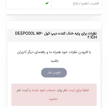
قابلیت تنظیم ارتفاع
توری به کار رفته در پایه خنک کننده حرفه ای دیپ کول M6-2.1CH
الهام گرفته از ماشین بازیNeed for Speed است و با طراحی خاص
خود قادر است هوای فن را به داخل لپ تاپ انتقال داده و باعث خنک
شدن آن شود.
نظرات برای پایه خنک کننده دیپ کول DEEPCOOL M6-
2.1CH
در واقع کول پد دیپ کول مدل M6-2.1CH یک
خنک کننده حرفه ای
با افزودن نظرات خود همراه ما و راهنمای دیگر کاربران
برای لپ تاپ های گیمینگ
است. لپ تاپ های بازی هیولاهایی
باشید.
هستند که گرما تولید می کنند و برای حفظ عملکرد مطلوب به خنک
کننده مناسب نیاز دارند. فن 14 سانتی متری پایه خنک کننده دیپ
افزودن نظر
کول M6-2.1CH عملکرد فوق العاده ای را ارائه می دهد و به گیمرها
اجازه می دهد در اجرای بازی ها لذت بیشتری تجربه کنند. گفتنی
لطفا برای ثبت نظر
وارد
حساب خود شده یا
ثبت نام
است که سرعت این فن از 700 تا 1100 دور در دقیقه متغیر است که از
نمایید.
طریق دکمه کنترل قابل تنظیم است. فن به کار رفته در این مدل به