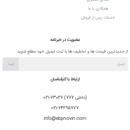
کول پد برای خنک کردن لپ تاپ 17 اینچی مناسب است و دارای یک
همکاری با ما
فن قوی است که در محدوده سرعت 700 الی 1100 دور در دقیقه می
خدمات پس از فروش
چرخد. قابلیت تنظیم ارتفاع، توری فلزی، بی صدا بودن فن ها و
برخورداری از اسپیکر داخلی با جک 3.5 میلی متری از ویژگی های
عضویت در خبرنامه
پایه خنک کننده دیپ کول مدل M6-2.1CH می باشند. ضمن این که
از جدیدترین قیمت ها و تخفیف ها با ثبت ایمیل خود مطلع شوید:
این کول پد لپ تاپ با مجهز بودن به 4 پورت USB همانند یک هاب
ایمیل
ثبت
عمل می کند.
ارتباط با کارشناسان
شما می توانید برای کسب اطلاعات لازم درباره فاکتورهای مهم در
خرید کول پد و نحوه خرید خنک کننده لپ تاپ دیپ کول مدل M6-
(داخلی 777) 73027-021
2.1CH با کارشناسان شرکت ایده برتر پارسیان در واحد فروش به شماره
021-74295777
73027-021 تماس بگیرید.
info@ebpnovin.com