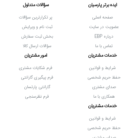
ایده برتر پارسیان
سؤالات متداول
که این دو فن با برخورداری از حداکثر نویز 26.3 دسی بل، صدای
صفحه اصلی
پر تکرارترین سؤالات
زیادی را تولید نمی کنند و کاملا بی صدا هستند.
عضویت در سایت
ثبت نام و ویرایش
درباره EBP
بخش ثبت سفارش
تماس با ما
سؤالات ارسال کالا
خدمات مشتریان
امور مشتریان
شرایط و قوانین
فرم شکایات مشتری
حفظ حریم شخصی
فرم پیگیری گارانتی
صدای مشتری
گارانتی پارتسان
همکاری با ما
فرم نظرسنجی
جمع بندی
خدمات مشتریان
شرایط و قوانین
کول پد لپ تاپ دیپ کول مدل M6-2.1CH یکی از بهترین و زیبا ترین
حفظ حریم شخصی
کول پدهای حرفه ای بازار است که طراحی شیک و مدرنی دارد. این
صدای مشتری