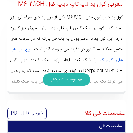
معرفی کول پد لپ تاپ دیپ کول M6-2.1CH
کول پد دیپ کول مدل M6-2.1CH یکی از کول پد های حرفه ای بازار
است که علاوه بر خنک کردن لپ تاپ، به عنوان اسپیکر نیز کاربرد
دارد. این کول پد با مجهز بودن به یک فن بزرگ که در سرعت های
متغیر 700 تا 1100 دور در دقیقه می چرخد، قادر است
انواع لپ تاپ
های گیمینگ
را خنک کند. ابعاد پایه خنک کننده دیپ کول
DeepCool M6-2.1CH به گونه ای ساخته شده است که به راحتی
می تواند یک لپ تاپ 17 اینچ را ساپورت کند. این پایه خنک کننده،
شامل 4 پورت USB و جک 3.5 میلی متری است که کاربردهای
زیادی را ارائه می دهند.
مشخصات فنی کالا
خروجی فایل
PDF
مشخصات کلی