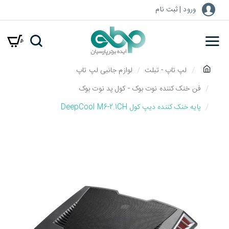
ورود | ثبت نام
h
لپ تاپ - تبلت
لوازم جانبی لپ تاپ
o
فن خنک کننده نوت بوک - کول پد نوت بوک
m
پایه خنک کننده دیپ کول DeepCool M6-2.1CH
e