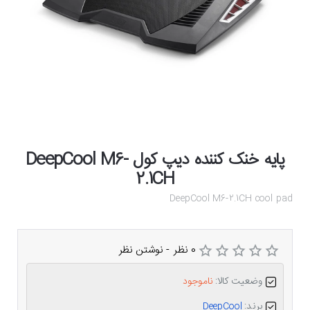
پایه خنک کننده دیپ کول DeepCool M6-
2.1CH
DeepCool M6-2.1CH cool pad
0 نظر
-
نوشتن نظر
وضعیت کالا:
ناموجود
برند:
DeepCool