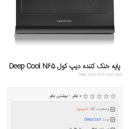
پایه خنک کننده دیپ کول Deep Cool N65
Deep Cool N65 cool pad
0 نظر
-
نوشتن نظر
وضعیت کالا:
ناموجود
برند:
DeepCool