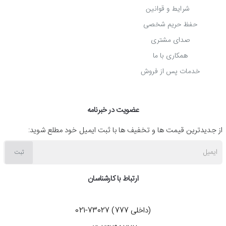
شرایط و قوانین
شما می توانید برای کسب اطلاعات لازم درباره فاکتورهای مهم در
حفظ حریم شخصی
صدای مشتری
خرید کول پد و نحوه خرید خنک کننده لپ تاپ دیپ کول مدل N65 با
همکاری با ما
کارشناسان شرکت ایده برتر پارسیان در واحد فروش به شماره 73027-
خدمات پس از فروش
021 تماس بگیرید.
عضویت در خبرنامه
از جدیدترین قیمت ها و تخفیف ها با ثبت ایمیل خود مطلع شوید:
ایمیل
ثبت
ارتباط با کارشناسان
(داخلی 777) 73027-021