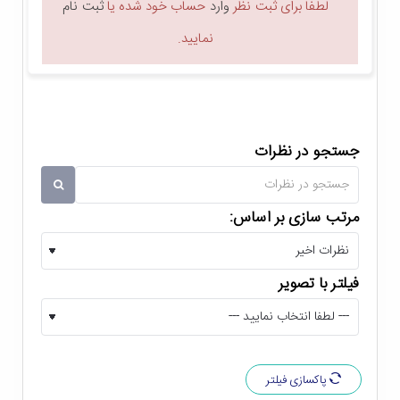
لطفا برای ثبت نظر
وارد
حساب خود شده یا
ثبت نام
پایه خنک کننده دیپ کول DeepCool N65
نمایید.
پایه خنک کننده لپ تاپ دیپ کول DeepCool N65 از طراحی
برآمده و ضد لغزش برخوردار است که می توانید لپ تاپ را بدون
نگرانی بر روی کول پد قرار داده و نگران تکان خوردن و لیز خوردن آن
جستجو در نظرات
نباشید. ضمن این که مجهز بودن این کول پد به فیلتر ضد گرد و غبار،
در عین جدا شدن، به راحتی تمیز می شود. ضمن این که وزن 1175
مرتب سازی بر اساس:
گرمی کول پد دیپ کول مدل N65 آن را به یکی از کول پد های
مناسب تبدیل کرده است که به راحتی جا بجا می شود.
فیلتر با تصویر
کول پد دیپ کول مدل DeepCool N65، راه حل نهایی برای از بین
بردن گرمای بیش از حد لپ تاپ است. این کول پد از دو فن 140
میلی متری بهره می برد که می تواند با سرعت 1000 دور بر دقیقه
پاکسازی فیلتر