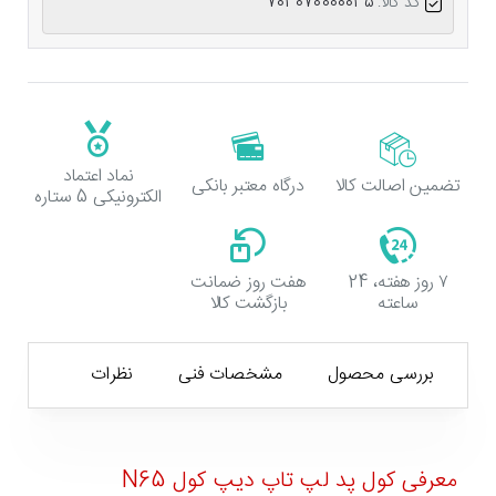
کد کالا:
703070000035
نماد اعتماد
تضمین اصالت کالا
درگاه معتبر بانکی
الکترونیکی 5 ستاره
۷ روز هفته، 24
هفت روز ضمانت
ساعته
بازگشت کالا
بررسی محصول
مشخصات فنی
نظرات
معرفی کول پد لپ تاپ دیپ کول N65