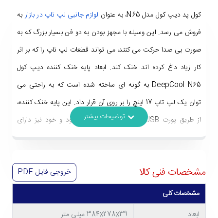
کول پد دیپ کول مدل N65، به عنوان
لوازم جانبی لپ تاپ در بازار
به
فروش می رسد. این وسیله با مجهز بودن به دو فن بسیار بزرگ که به
صورت بی صدا حرکت می کنند، می تواند قطعات لپ تاپ را که بر اثر
کار زیاد داغ کرده اند خنک کند. ابعاد پایه خنک کننده دیپ کول
DeepCool N65 به گونه ای ساخته شده است که به راحتی می
توان یک لپ تاپ 17 اینچ را بر روی آن قرار داد. این پایه خنک کننده،
از طریق پورت USB به لپ تاپ متصل می شود و خود نیز دارای
مادگی این پورت می باشد.
مشخصات فنی کالا
خروجی فایل
PDF
مشخصات کلی
ابعاد
384x278x39 میلی متر