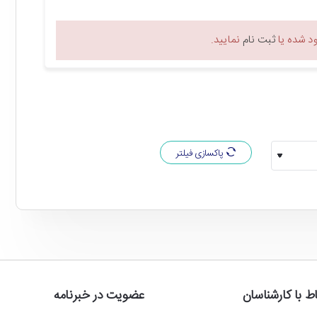
افظه فلش 3D TLC NAND استفاده شده که نقش زیادی در افزایش سرعت خواندن و نوشتن اطلاعات دارد. به
طور دقیق تر باید گفت که سرعت خواندن ترتیبی اطلاعات این حافظه اس اس دی برابر با 540 مگابایت در ثانیه و سرعت نوشتن آن برابر با 500 مگابایت در ثانیه است که به خوبی انتظارات شما در این زمینه را
 شده یا
ثبت نام
نمایید.
س دی کروشیال BX500 SATA 2.5 Inch برای نصب انواع سیستم عامل و برنامه های مختلف کافی به نظر می رسد. همچنین شما می توانید
پاکسازی فیلتر
این هارد اس اس دی از تکنولوژی های همچونSMART، ECC که وظیفه اصلاح خطاهای موجود در هارد را بر عهده دارد، تکنولوژی SLC Cache که باعث می شود سرعت نوشتن هارد با افزایش رو به رو شود ،
یتم یکپارچه سازی داده چند مرحله ای برای جلوگیری از خرابی داده
ل ها و استفاده آسان تر از این هارد اس اس دی می توانید از نرم افزار Acronis True Image For Crucial استفاده کنید. این نرم افزار با فراهم آوردن محیطی کاربر پسند، امکان اعمال
اط با کارشناسان
عضویت در خبرنامه