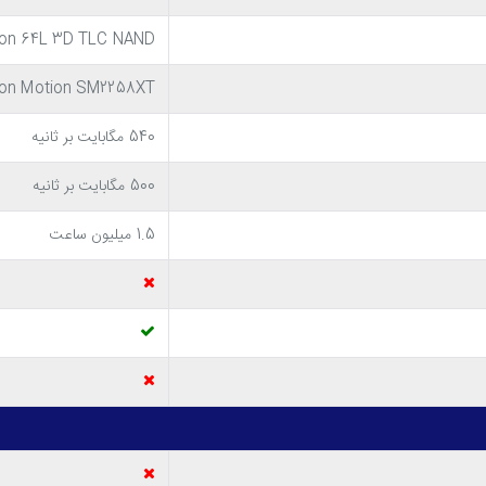
یت
ron 64L 3D TLC NAND
icon Motion SM2258XT
طول عمر حافظه اس اس دی کروشیال BX500 SATA 2.5 Inch 1TB به طور میانگین حدو
540 مگابایت بر ثانیه
شده بر روی آن را تضمین می کند.
500 مگابایت بر ثانیه
1.5 میلیون ساعت
به ذکر است که این هارد اس اس دی با رابط SATA III برای 