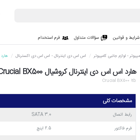
شرایط و قوانین
سؤالات متداول
فرم استخدام
پیوتر - لوازم جانبی کامپیوتر
اس اس دی اینترنال - اس اس دی اکسترنال
هارد اس ا
هارد اس اس دی اینترنال کروشیال Crucial BX500 با ظرفیت 1 ترابایت
Crucial BX500 1tb
مشخصات کلی
رابط اتصال
SATA 3.0
فرم فاکتور
2.5 اینچ