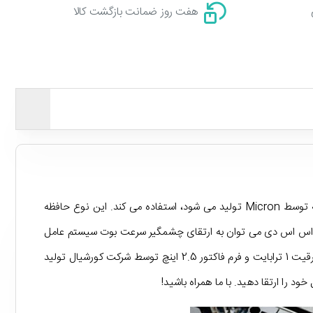
هفت روز ضمانت بازگشت کالا
Crucial یکی از شناخته شده ترین شرکت های تولید کننده حافظه اس اس دی هست که برای تولید حافظه های خود از تراشه های NAND که توسط Micron تولید می شود، استفاده می کند. این نوع حافظه
هارد اس اس دی می توان به ارتقای چشمگیر سرعت بوت سیستم عامل
و لود برنامه ها اشاره کرد. ما در این مطلب به معرفی یکی از این نوع هارد های اس اس دی که با عنوان Crucial BX500 SATA 2.5 Inch با ظرقیت 1 ترابایت و فرم فاکتور 2.5 اینچ توسط شرکت کورشیال تولید
 را ارتقا دهید. با ما همراه باشید!