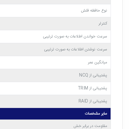
طراحی و ساخت هارد اس اس دی اینترنال کروشیال BX500 با ظرفیت 1 ترابا
نوع حافظه فلش
طول عمر بالا، ضامن حفاظت از اطلاعات شما!
کنترلر
سرعت خواندن اطلاعات به صورت ترتیبی
هارد را به میزان قابل توجهی کاهش داده و امنیت اطلاعات ذخیره 
سرعت نوشتن اطلاعات به صورت ترتیبی
یک اس اس دی اینترنال سریع و کارآمد!
میانگین عمر
حافظه اس اس دی کورشیال BX500 SATA 2.5 Inch 1TB از نوع اینترنال است و با فرم فاکتور 2.5 اینچ عرضه شده است. شما می توانید به آسانی این حافظه اس اس دی را بر روی
پشتیبانی از NCQ
تأخیر در پاسخ دهی یا هنگ کردن مواجه نخواهید شد.
پشتیبانی از TRIM
پشتیبانی از RAID
سایر مشخصات
مقاومت در برابر خش