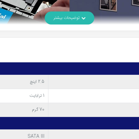
2.5 اینچ
1 ترابایت
70 گرم
SATA III