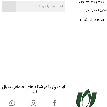
7-021
ایمیل
ثبت
021-7429577
خود
info@ebpnovin
را
وارد
کنید
ایده برتر را در شبکه های اجتماعی دنبال
کنید: