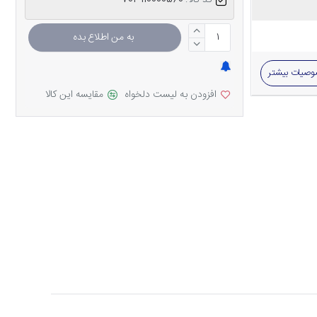
کد کالا:
703110000560
به من اطلاع بده
صیات بیشتر
افزودن به لیست دلخواه
مقایسه این کالا