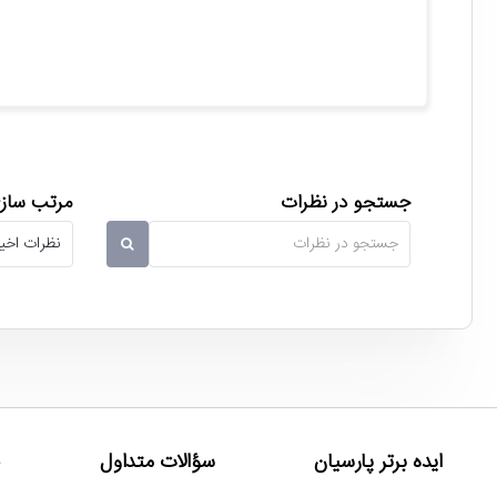
در حافظه اس اس دی کورشیال
al BX500 SATA 2.5 Inch 1TB
برآورده می سازد.
انواع فایل مانند فیلم HD، عکس، موسیقی، PDF و... را بر روی این حافظه ذخیره کنید.
جستجو در نظرات
مرتب سازی
تکنولوژی GC که وظیفه استفاده بهینه هر چه بیشتر از فضای
حافظ
ها را پشتیبانی می کند.
تنظیمات و مدیریت بر روی هارد را برای شما بسیار آسان می کند.
ایده برتر پارسیان
سؤالات متداول