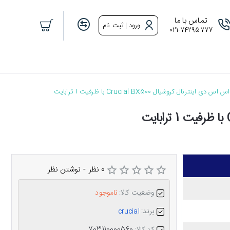
تماس با ما
ورود | ثبت نام
021-74295777
س دی اینترنال کروشیال Crucial BX500 با ظرفیت 1 ترابایت
0 نظر
-
نوشتن نظر
وضعیت کالا:
ناموجود
برند:
crucial