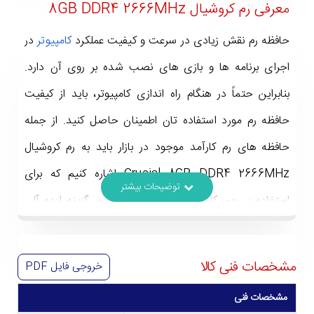
معرفی رم کروشیال 8GB DDR4 2666MHz
حافظه رم نقش زیادی در سرعت و کیفیت عملکرد
کامپیوتر
در
اجرای برنامه ها و بازی های نصب شده بر روی آن دارد.
بنابراین حتماً در هنگام راه اندازی کامپیوتر، باید از کیفیت
حافظه رم مورد استفاده تان اطمینان حاصل کنید. از جمله
حافظه های رم کارآمد موجود در بازار باید به رم کروشیال
Crucial 8GB DDR4 2666MHz اشاره کنیم که برای
استفاده بر روی کامپیوترهای خانگی و اداری گزینه ایده آلی
به شمار می آید. همچنین این
رم کامپیوتر
برای استفاده بر
روی سیستم های گیمینگ میان رده کارایی بالایی دارد و
مشخصات فنی کالا
خروجی فایل
PDF
باعث ارائه عملکرد سریع کامپیوتر می شود. در ادامه بیشتر به
مشخصات فنی
معرفی مشخصات حافظه رم کروشیال 8GB DDR4