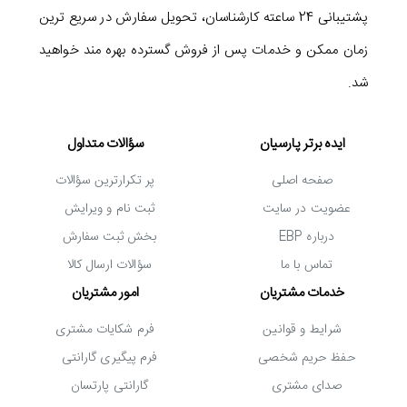
پشتیبانی 24 ساعته کارشناسان، تحویل سفارش در سریع ترین
DDR4 2666MHz دارای میزان تأخیر CAS 19 می باشد و
زمان ممکن و خدمات پس از فروش گسترده بهره مند خواهید
یکی از حافظه های رم پرسرعت و کارآمد موجود در بازار به
شد.
حساب می آید.
ایده برتر پارسیان
سؤالات متداول
جمع بندی
صفحه اصلی
پر تکرارترین سؤالات
در مجموع می توان رم کروشیال Crucial 8GB DDR4
عضویت در سایت
ثبت نام و ویرایش
2666MHz را با توجه به ویژگی هایی مانند ظرفیت 8
درباره EBP
بخش ثبت سفارش
تماس با ما
سؤالات ارسال کالا
گیگابایت، فرکانس 2666 مگاهرتز و زمان تأخیر CAS 19 یک
خدمات مشتریان
امور مشتریان
انتخاب ایده آل برای استفاده بر روی کامپیوترهای خانگی و
شرایط و قوانین
فرم شکایات مشتری
اداری دانست. همچنین این حافظه رم کارایی مناسبی بر روی
حفظ حریم شخصی
فرم پیگیری گارانتی
سیستم های گیمینگ میان رده دارد و سرعتی ایده آل در
صدای مشتری
گارانتی پارتسان