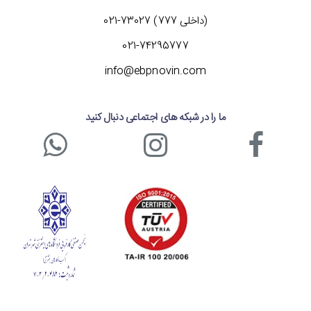
رسیدگی کنند.
(داخلی 777) 73027-021
021-74295777
info@ebpnovin.com
ما را در شبکه های اجتماعی دنبال کنید