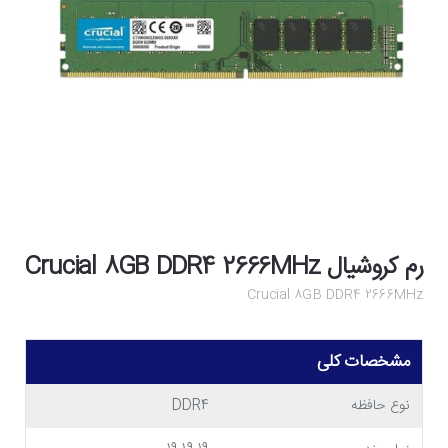
رم کروشیال Crucial 8GB DDR4 2666MHz
Crucial 8GB DDR4 2666MHz
مشخصات کلی
نوع حافظه
DDR4