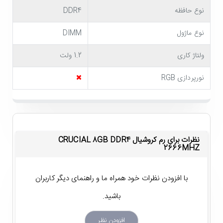
نوع حافظه
DDR4
کلی حافظه های DDR4 نسل جدید حافظه های رم هستند و
نوع ماژول
DIMM
از توان عملکرد بالاتری نسبت به رم های DDR3 بهره می
برند. همچنین باید به این نکته اشاره کنیم که حافظه موقت
ولتاژ کاری
1.2 ولت
کروشیال 8GB DDR4 2666MHz از یک ماژولِ 8 گیگابایتی
نورپردازی RGB
تشکیل شده و کارایی ایده آلی برای اجرای چند برنامه
مختلف به صورت هم زمان دارد. بنابراین در هنگام کار با
کامپیوتر با مشکلاتی مانند هنگ کردن سیستم یا تأخیر در
نظرات برای رم کروشیال CRUCIAL 8GB DDR4
2666MHZ
عملکرد آن مواجه نخواهید شد. با توجه به این مشخصات
قیمت مموری کامپیوتر کروشیال مدل
Crucial 8GB DDR4
با افزودن نظرات خود همراه ما و راهنمای دیگر کاربران
2666MHz
مناسب به نظر می رسد.
باشید.
شکل ظاهری رم Crucial 8GB DDR4
2666MHz
افزودن نظر