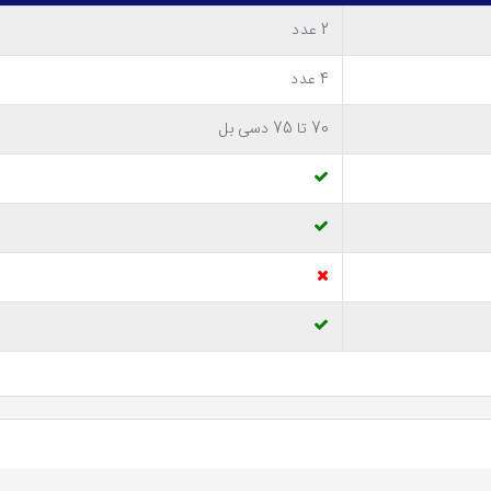
2 عدد
ده است. این امکان برای شما وجود دارد تا متناسب با نیاز خود اتصالات 
4 عدد
70 تا 75 دسی بل
ت BVC-PC18B از جنس استیل و از نوع تلسکوپی است و شما می توانید ارتفاع آن را متناسب با قد
است و می توان از کیسه های دائ