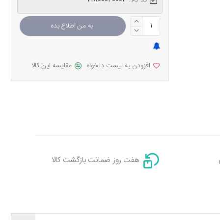
کد کالا:
71800040003
به من اطلاع بده
افزودن به لیست دلخواه
مقایسه این کالا
هفت روز ضمانت بازگشت کالا