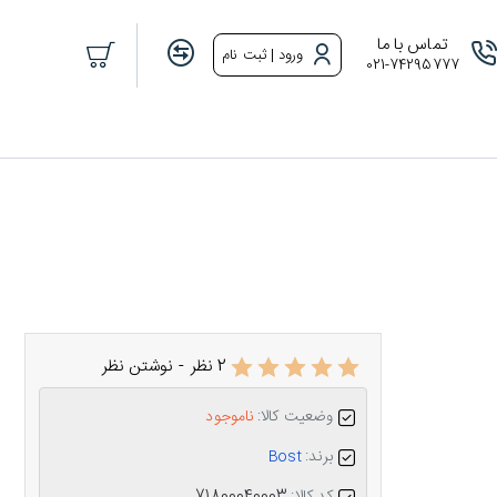
تماس با ما
ورود | ثبت نام
021-74295777
2 نظر
-
نوشتن نظر
وضعیت کالا:
ناموجود
برند:
Bost