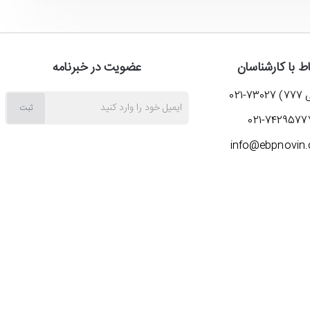
جهت جارو کردن فرش و مبل و گوشه پاک کن نیز هست و به طور کامل پاسخگوی نیازهای روزمره و خانگی شما خواهد بود. البته توجه نمایید که برای جارو برقی خانگی بست BVC-PC18B قابلیت جذب مایعات
اط با کارشناسان
عضویت در خبرنامه
7-021
ایمیل
ثبت
021-7429577
خود
info@ebpnovin
را
وارد
کنید