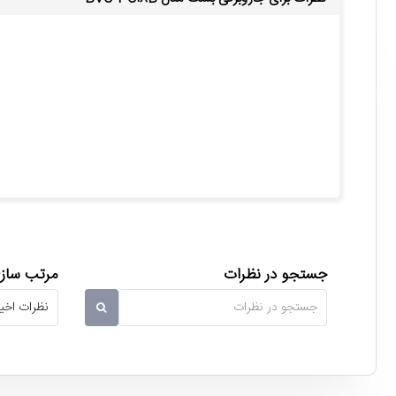
جستجو در نظرات
مرتب سازی
جاروبرقی بست مدل BVC-PC18B
مجهز به موتور 1400 واتی
موتور جاروب