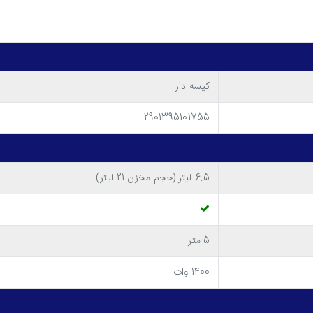
کیسه دار
2901395101755
6.5 لیتر (حجم مخزن 21 لیتر)
5 متر
1400 وات
سطلی بست BVC-PC18B برای شما کاملاً مناسب خواهد بود! این