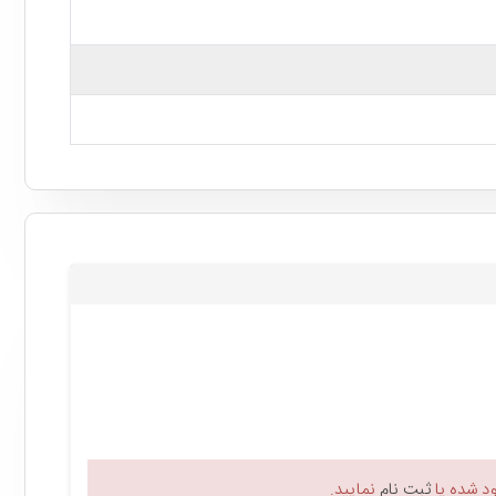
این مانیتور Full HD از فناوری های Adaptive Sync و AMD FreeSync پشتیباین می کند و با کارت گرافیک های انویدیا سری GTX 10، GTX 16 و
 یک سری امکانات اختصاصی هم مجهز شده که در ادامه به
 شده یا
ثبت نام
نمایید.