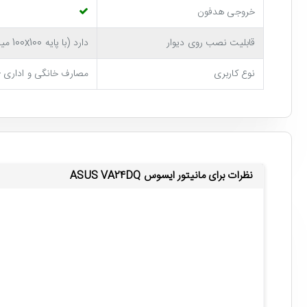
خروجی هدفون
قابلیت نصب روی دیوار
دارد (با پایه 100x100 میلی متر)
نوع کاربری
مصارف خانگی و اداری - 
نظرات برای مانیتور ایسوس ASUS VA24DQ
حتی مناسب برای گیمینگ!
طبق اطلاعات درج شده در
سایت ایسوس
RTX 20 سازگاری کامل دارد. پس می توان از آن برای اجرای بازی هم استفاده کنید! در همین راستا این
اختصار آنها را معرفی می کنیم: