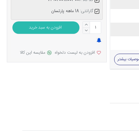
کد کالا:
7290200111003001
گارانتی:
18 ماهه پارتسان
افزودن به سبد خرید
افزودن به لیست دلخواه
مقایسه این کالا
صیات بیشتر