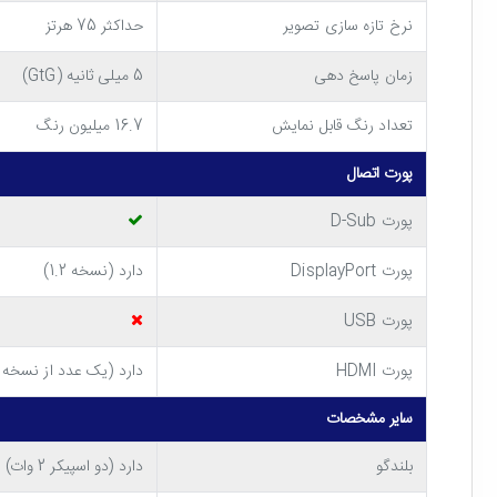
استاندارد استفاده کرد.
نرخ تازه سازی تصویر
حداکثر 75 هرتز
طراحی بدون قاب (Frameless)
زمان پاسخ دهی
5 میلی ثانیه (GtG)
از لحاظ طراحی ظاهری
مانیتور تخت ایسوس VA24DQ
تعداد رنگ قابل نمایش
16.7 میلیون رنگ
فریم اطراف صفحه نمایش آن در سه سمت بسیار باریک است. ای
پورت اتصال
مناسب کرده است. چرا که در صورت قرار گرفتن دو عدد از این 
پورت D-Sub
پورت DisplayPort
دارد (نسخه 1.2)
پورت USB
پورت HDMI
دارد (یک عدد از نسخه 1.4)
سایر مشخصات
بلندگو
دارد (دو اسپیکر 2 وات)