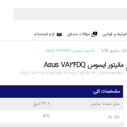
شرایط و قوانین
سؤالات متداول
فرم استخدام
مانیتور ایسوس Asus VA24DQ
مانیتور ایسوس Asus VA24DQ
ASUS VA24DQ Eye Care 24-inch Full HD IPS 75Hz Monitor
مشخصات کلی
سایز صفحه نمایش
23.8 اینچ
نوع پنل
IPS