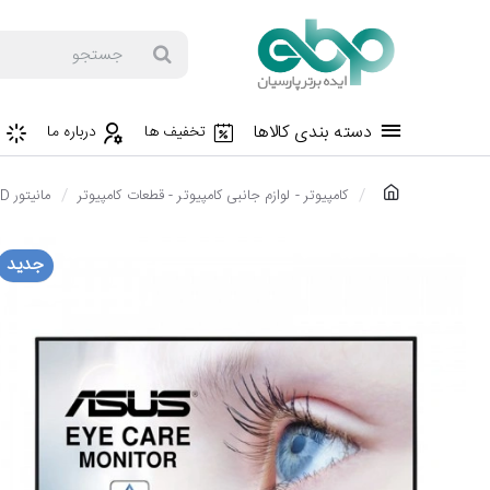
جستجو
دسته بندی کالاها
تخفیف ها
درباره ما
h
کامپیوتر - لوازم جانبی کامپیوتر - قطعات کامپیوتر
مانیتور LED - مانیتور LCD
o
m
جدید
e