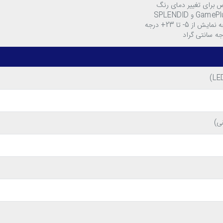
 5- تا 23+ درجه
از پنل IPS به همراه نور پس زمینه LED استفاده شده است. این پنل علاو
از زاویه دید 178 درجه در هر دو راستای عمودی و افقی برخوردار اس
یلم و سریال هم حساب باز کرد. همچنین این
مانیتور ایسوس
که صفحه نمایش این مانیتور از خاصیت ضد بازتاب نور برخوردار است و 