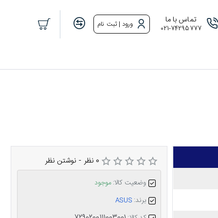
تماس با ما
ورود | ثبت نام
021-74295777
0 نظر
-
نوشتن نظر
وضعیت کالا:
موجود
برند:
ASUS