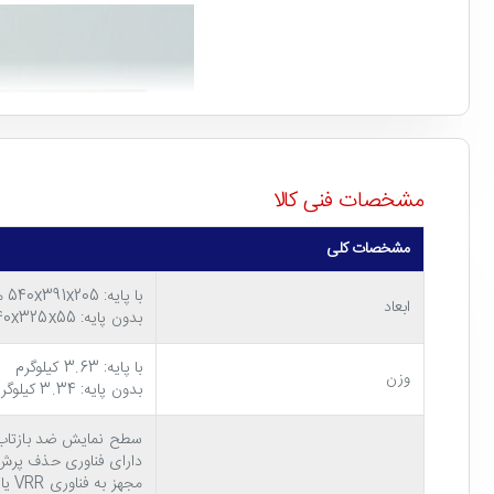
مشخصات فنی کالا
مشخصات کلی
با پایه: 540x391x205 میلی متر
ابعاد
بدون پایه: 540x325x55 میلی متر
با پایه: 3.63 کیلوگرم
وزن
بدون پایه: 3.34 کیلوگرم
سطح نمایش ضد بازتاب 
دارای فناوری حذف پرش تصویر (Flicker Free) و نور آبی کم (w Blue Light
مجهز به فناوری VRR یا Adaptive-Sync