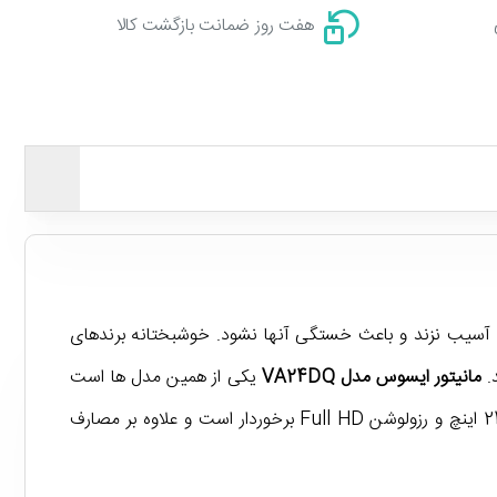
هفت روز ضمانت بازگشت کالا
یشان آسیب نزند و باعث خستگی آنها نشود. خوشبختانه برندهای
د.
مانیتور ایسوس مدل VA24DQ
یکی از همین مدل ها است
که در قالب سری Eye Care عرضه شده و به فناوری های کاربردی برای حفاظت از چشم کاربر مجهز شده است. این مانیتور از سایز 24 اینچ و رزولوشن Full HD برخوردار است و علاوه بر مصارف