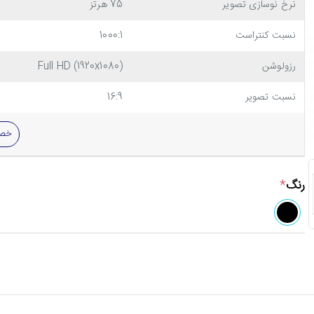
نرخ نوسازی تصویر
75 هرتز
نسبت کنتراست
1000:1
رزولوشن
Full HD (1920x1080)
نسبت تصویر
16:9
خصو
رنگ