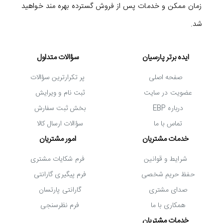
زمان ممکن و خدمات پس از فروش گسترده بهره مند خواهید
و تقویت مهارت های گیمینگ را برای شما فراهم می آورند. مانیتور
شد.
ایسوس TUF Gaming VG24VQ از تکنولوژی های Flicker-
Free و Ultra-Low Blue Light هم بهره می برد که مانع از
ایده برتر پارسیان
سؤالات متداول
خستگی و ناراحتی چشم در اثر انجام بازی بدون وقفه می شوند.
صفحه اصلی
پر تکرارترین سؤالات
عضویت در سایت
ثبت نام و ویرایش
درباره EBP
بخش ثبت سفارش
تماس با ما
سؤالات ارسال کالا
خدمات مشتریان
امور مشتریان
شرایط و قوانین
فرم شکایات مشتری
حفظ حریم شخصی
فرم پیگیری گارانتی
صدای مشتری
گارانتی پارتسان
همکاری با ما
فرم نظرسنجی
اتصال آسان به کنسول بازی و کامپیوتر
خدمات مشتریان