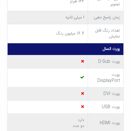
خرید مانیتور ایسوس TUF Gaming VG24VQ و استفاده از آن
144 هرتز
تصویر
می توانید اوج هیجان را در هنگام بازی تجربه کنید و در محیط
زمان پاسخ دهی
1 میلی ثانیه
بازی غرق شوید! باید به این نکته هم اشاره کنیم که این
مانیتور
تعداد رنگ قابل
ایسوس
دارای زاویه دید عمودی و افقی 178 درجه ای است و در
16.7 میلیون رنگ
نمایش
هر زاویه ای که نسبت به آن قرار داشته باشید، تصاویر در حال
پورت اتصال
نمایش بر روی آن برای شما کاملاً واضح خواهد بود.
پورت D-Sub
سریع و روان در نمایش بازی های مورد علاقه
شما!
پورت
DisplayPort
از دیگر ویژگی های مانیتور 24 اینچ ایسوس TUF Gaming
پورت DVI
VG24VQ باید به زمان پاسخ دهی یک میلی ثانیه ای و نرخ تازه
سازی 144 هرتزی آن اشاره کنیم که باعث نمایش سریع و روان
پورت USB
تصاویر می شود. به این ترتیب در هنگام انجام بازی با مشکلاتی
دارد
پورت HDMI
دو عدد
مانند مات شدن تصویر مواجه نمی شوید و می توانید سریع ترین