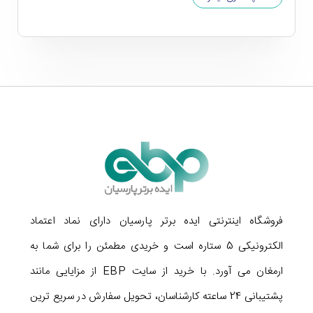
در مانیتور ایسوس Asus TUF Gaming VG24VQ از تکنولوژی
اختصاصی ایسوس به نام Extreme Low Motion Blur
استفاده شده که باعث می شود به خصوص در هنگام تصاویر سریعِ
متحرک، به هیچ عنوان با مشکل مات شدن تصاویر مواجه نشوید.
همچنین این مانیتور از تکنولوژی Shadow Boost بهره می برد
و حتی جزئیات را نیز در قسمت های تاریک صفحه به خوبی
نشان می دهد. پس اگر دشمنان شما در بازی در سایه ها و اتاق
های تاریک مخفی شده باشند، به خوبی قادر به تشخیص آنها
خواهید بود! از دیگر تکنولوژی های به کار رفته در مانیتور گیمینگ
فروشگاه اینترنتی ایده برتر پارسیان دارای نماد اعتماد
24 اینچ ایسوس مدل
Asus TUF Gaming VG24VQ
می توان
الکترونیکی 5 ستاره است و خریدی مطمئن را برای شما به
به GamePlus و GameVisual اشاره کرد که حالت های
ارمغان می آورد. با خرید از سایت EBP از مزایایی مانند
مختلفی برای نمایش بازی در ژانرهای متفاوت را در اختیار شما
پشتیبانی 24 ساعته کارشناسان، تحویل سفارش در سریع ترین
می گذارند. همچنین این تکنولوژی ها ابزارهایی برای تمرین کردن