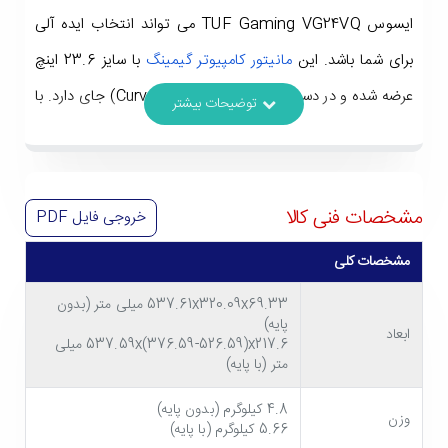
ایسوس TUF Gaming VG24VQ می تواند انتخاب ایده آلی
برای شما باشد. این
مانیتور کامپیوتر گیمینگ
با سایز 23.6 اینچ
عرضه شده و در دسته مانیتورهای خمیده (Curved) جای دارد. با
استفاده از این مانیتور می توانید از وضوح تصویر Full HD برای
انجام بازی های مورد علاقه خود بهره مند شوید. همچنین مانیتور
ایسوس Asus TUF Gaming VG24VQ از نرخ تازه سازی و
مشخصات فنی کالا
خروجی فایل
PDF
زمان پاسخدهی ایده آلی برخوردار است و عملکردی روان و سریع
مشخصات کلی
در نمایش تصاویر را ارائه می دهد. برای آشنایی بیشتر با ویژگی
537.61x320.09x69.33 میلی متر (بدون
های این مانیتور گیمینگ با ما تا انتهای متن همراه باشید.
پایه)
ابعاد
537.59x(376.59-526.59)x217.6 میلی
متر (با پایه)
4.8 کیلوگرم (بدون پایه)
وزن
5.66 کیلوگرم (با پایه)