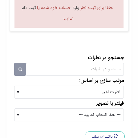
وضوح تصویر Full HD
لطفا برای ثبت نظر
وارد
حساب خود شده یا
ثبت نام
نمایید.
مانیتور کامپیوتر ایسوس TUF Gaming VG24VQ با سایز 23.6
اینچ عرضه شده و دارای نسبت تصویر 16:9 است. همچنین این
مانیتور از میزان روشنایی 350 cd/m2 و نسبت کنتراست 3000:1
(قابل ارتقا به 100000000:1 با فناوری ASUS Smart Contrast
جستجو در نظرات
Ratio) بهره می برد و توانایی نمایش 16.7 میلیون رنگ را دارد.
در مجموع با توجه به این مشخصات می توان از کیفیت تصاویر
مرتب سازی بر اساس:
مانیتور ایسوس مدل TUF Gaming VG24VQ مطمئن بود.
مانیتور ایسوس Asus TUF Gaming
فیلتر با تصویر
VG24VQ
بهینه سازی شده برای انجام بازی با بهره گیری
از تکنولوژی های کاربردی
پاکسازی فیلتر