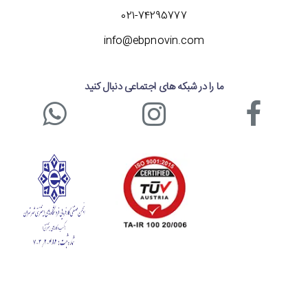
021-74295777
طراحی ارگونومیک با قابلیت تنظیم در موقعیت
های متفاوت
info@ebpnovin.com
مانیتور کامپیوتر گیمینگ ایسوس TUF Gaming VG24VQ از
طراحی ارگونومیکی نیز بهره می برد و به شما این امکان را می دهد
ما را در شبکه های اجتماعی دنبال کنید
تا آن را در موقعیت های مختلف تنظیم کنید. شما می توانید
شیب صفحه نمایش این مانیتور را بین 5- تا 23+ درجه تغییر
داده و آن را به صورت افقی (تا 62 درجه) و عمودی (تا 90 درجه)
بچرخانید. همچنین امکان تنظیم ارتفاع پایه این مانیتور تا 150
میلی متر هم وجود دارد. بنابراین می توانید مانیتور 24 اینچ
ایسوس مدل TUF Gaming VG24VQ را مطابق با موقعیت
قرارگیری خود در بهترین حالت تنظیم کرده و بهترین زاویه دید
نسبت به آن را داشته باشید.