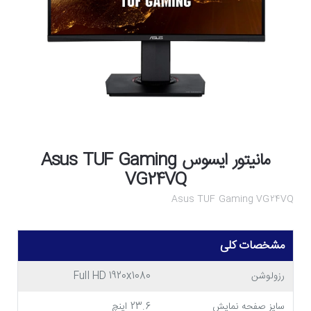
مانیتور ایسوس Asus TUF Gaming
VG24VQ
Asus TUF Gaming VG24VQ
مشخصات کلی
رزولوشن
Full HD 1920x1080
سایز صفحه نمایش
23.6 اینچ