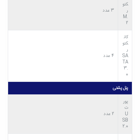
کتو
دارد. لازم به ذکر است که در صورت استفاده از پردازنده های نسل 10
ر
3 عدد
M.
و 11 می توانید بوسیله پورت HDMI به رزولوشن 4K و بوسیله پورت
2
DisplayPort نیز به رزولوشنی برابر با 4096x2304 پیکسل دست
کان
پیدا کنید.
کتو
ر
SA
4 عدد
TA
3.
0
پنل پشتی
پور
ت
U
2 عدد
SB
2.0
آماده برای نصب ویندوز 11