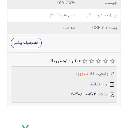
چیپست
Intel Z590
پردازنده های سازگار
نسل 10 و 11 اینتل
پورت USB 3.2
سه عدد
خصوصیات بیشتر
0 نظر
-
نوشتن نظر
وضعیت کالا:
ناموجود
برند:
ASUS
کد کالا:
703080001173