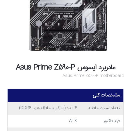
مادربرد ایسوس Asus Prime Z590-P
Asus Prime Z590-P motherboard
مشخصات کلی
تعداد اسلات حافظه
4 عدد (سازگار با حافظه های DDR4)
فرم فاکتور
ATX