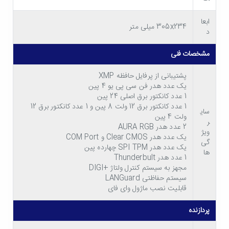
ابعا
305x234 میلی متر
د
مشخصات فنی
پشتیبانی از پرفایل حافظه XMP
برخورداری از کارت شبکه قدرتمند و کارت صدای
یک عدد هدر فن سی پی یو 4 پین
با کیفیت!
1 عدد کانکتور برق اصلی 24 پین
1 عدد کانکتور برق 12 ولت 8 پین و 1 عدد کانکتور برق 12
سای
از قابلیت های موجود در مادربورد ایسوس Prime Z590-P می توان
ولت 4 پین
ر
2 عدد هدر AURA RGB
ویژ
به برخورداری از کارت شبکه قدرتمند اشاره کرد. کارت شبکه استفاده
یک عدد هدر Clear CMOS و COM Port
گی
یک عدد هدر SPI TPM چهارده پین
شده در این مدل مادربرد از نوع 2.5Gb Ethernet می باشد. این
ها
1 عدد هدر Thunderbult
مجهز به سیستم کنترل ولتاژ +DIGI
مادربرد عملکردی پایدار و ایمن در قالب شبکه های پرسرعت از خود
سیستم حفاظتی LANGuard
نشان می دهد و امکان انجام بازی های گروهی با کیفیتی عالی را در
قابلیت نصب ماژول وای فای
اختیار شما قرار خواهد داد. کارت صدا نیز یکی دیگر از امکانات تعبیه
پردازنده
شده در این مدل از مادربرد بوده که به شما این امکان را خواهد داد تا