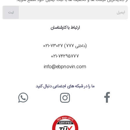
ایمیل
ثبت
ارتباط با کارشناسان
(داخلی 777) 73027-021
021-74295777
info@ebpnovin.com
ما را در شبکه های اجتماعی دنبال کنید