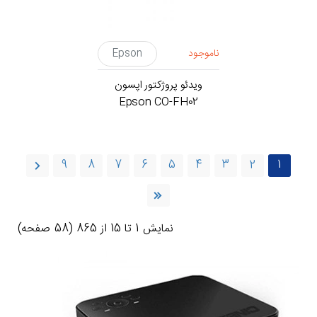
ناموجود
Epson
ویدئو پروژکتور اپسون
Epson CO-FH02
9
8
7
6
5
4
3
2
1
نمايش 1 تا 15 از 865 (58 صفحه)