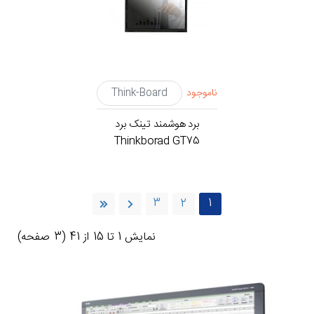
ناموجود
Think-Board
برد هوشمند تینک برد
Thinkborad GT75
3
2
1
نمايش 1 تا 15 از 41 (3 صفحه)