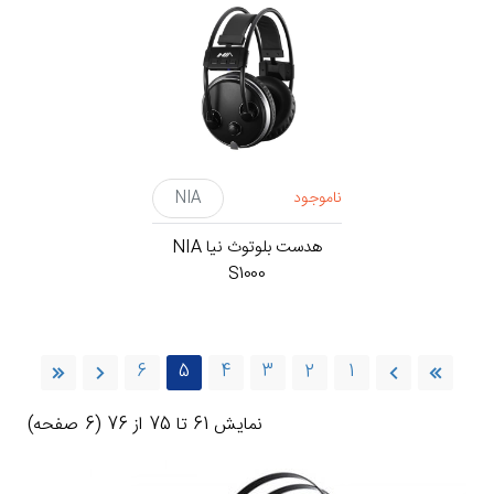
ناموجود
NIA
هدست بلوتوث نیا NIA
S1000
6
5
4
3
2
1
نمايش 61 تا 75 از 76 (6 صفحه)