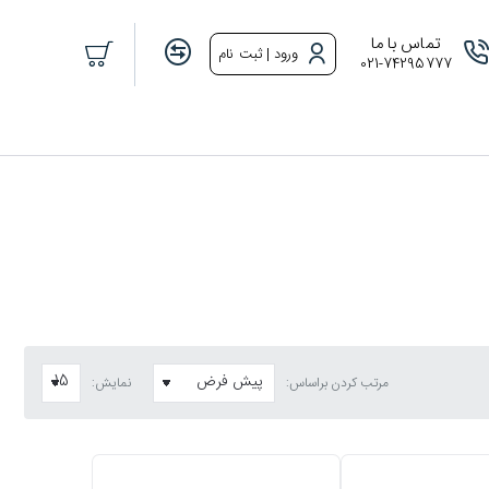
تماس با ما
ورود | ثبت نام
021-74295777
مرتب کردن براساس:
نمایش: