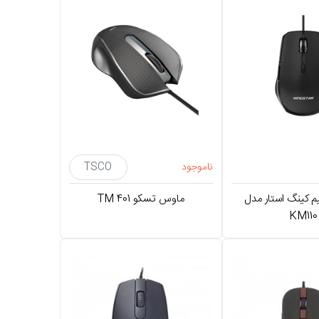
ناموجود
TSCO
 کینگ استار مدل
ماوس تسکو TM 401
KM110