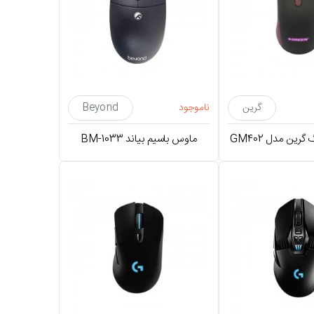
گرین
ناموجود
Beyond
ین مدل GM402
ماوس باسیم بیاند BM-1033