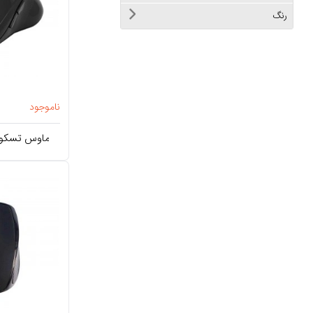
رنگ
ناموجود
ماوس تسکو SCO TM 289