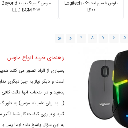
ماوس با سیم لاجیتک Logitech
ماوس گیمینگ بیاند Beyond
LED BGM-1217
B100
9
8
7
6
5
راهنمای خرید انواع ماوس
بسیاری از افراد تصور می کنند همین
است و دیگر نیاز به چیز دیگری ندارن
بدهید و در انتخاب آنها دقت کافی 
(یا به زبان عامیانه موس) به طور گس
گیرد و بر روی کیفیت کار شما تأثیر م
به این سؤال پاسخ داده ایم! پس با م