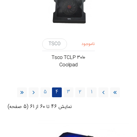
ناموجود
TSCO
Tsco TCLP 3010
Coolpad
5
4
3
2
1
نمايش 46 تا 60 از 61 (5 صفحه)