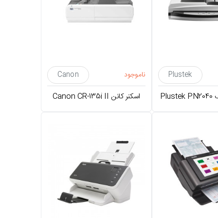
0
Plustek
ناموجود
Canon
Plu
اسکنر کانن Canon CR-135i II