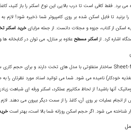
 می برد. فقط کافی است تا درب بالایی این نوع اسکنر را باز کنید، کا
را بزنید تا فایل اسکن شده بر روی کامپیوتر شما ذخیره شود! لازم ب
یه اسکن از کتاب، جزوه و مجلات دانست. از جمله مزایای
خرید اسکنر ت
گاه اشاره کرد. از
اسکنر مسطح
علاوه بر منازل، می توان در کتابخانه ها 
اسکنر ورقه ای یا Sheet-fed ساختار متفاوتی با مدل های تخت دارند و بر
ADF (منبع تغذیه خودکار) نامیده می شود. شما می توانید اسناد مورد نظرتان 
تیک آنها باشید! از لحاظ مکانیزم عملکرد، اسکنر ورقه ای شباهت زیاد
 انجام عملیات بر روی آن، کاغذ را از سمت دیگر بیرون می دهند. لازم ب
ار شناخته می شود. اگر حجم اسکن روزانه شما بالا است، بهتر است
خرید
مل