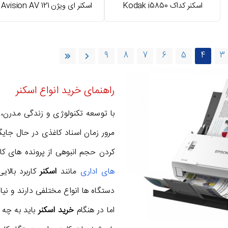
اسکنر کداک Kodak i5850
اسکنر ای ویژن Avision AV 121
9
8
7
6
5
4
3
راهنمای خرید انواع اسکنر
با توسعه تکنولوژی و زندگی مدرن، ن
مرور زمان اسناد کاغذی در حال جایگ
کردن حجم انبوهی از پرونده های کا
های اداری
مانند
اسکنر
کاربرد بالای
دستگاه ها انواع مختلفی دارند و ن
اما در هنگام
خرید اسکنر
باید به چه ن