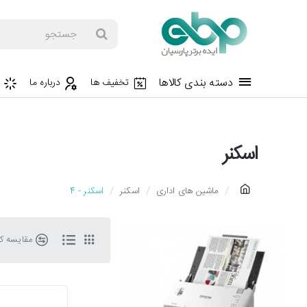
جستجو
دسته بندی کالاها
تخفیف ها
درباره ما
اسکنر
h
ماشین های اداری
اسکنر
اسکنر - 4
o
m
مقایسه کال
e