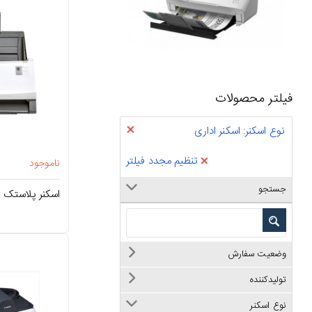
فیلتر محصولات
نوع اسکنر: اسکنر اداری
تنظیم مجدد فیلتر
ناموجود
جستجو
اسکنر پلاستک Plustek PS4080U
وضعیت سفارش
تولیدکننده
نوع اسکنر